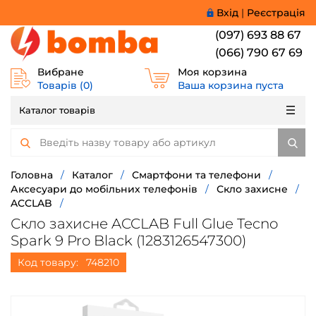
Вхід
|
Реєстрація
(097) 693 88 67
(066) 790 67 69
Вибране
Моя корзина
Товарів (
0
)
Ваша корзина пуста
Каталог товарів
Головна
/
Каталог
/
Смартфони та телефони
/
Аксесуари до мобільних телефонів
/
Скло захисне
/
ACCLAB
/
Скло захисне ACCLAB Full Glue Tecno
Spark 9 Pro Black (1283126547300)
Код товару:
748210