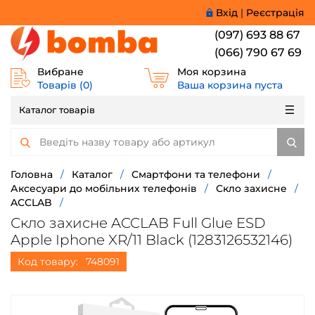
Вхід
|
Реєстрація
(097) 693 88 67
(066) 790 67 69
Вибране
Моя корзина
Товарів (
0
)
Ваша корзина пуста
Каталог товарів
Головна
/
Каталог
/
Смартфони та телефони
/
Аксесуари до мобільних телефонів
/
Скло захисне
/
ACCLAB
/
Скло захисне ACCLAB Full Glue ESD
Apple Iphone XR/11 Black (1283126532146)
Код товару:
748091