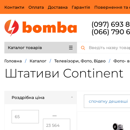
Контакти
Оплата
Доставка
Гарантія
Повернення та 
(097) 693 
(066) 790 
Каталог товарів
Головна
/
Каталог
/
Телевізори, Фото, Відео
/
Фото- 
Штативи Continent
Роздрібна ціна
спочатку дешевші
—