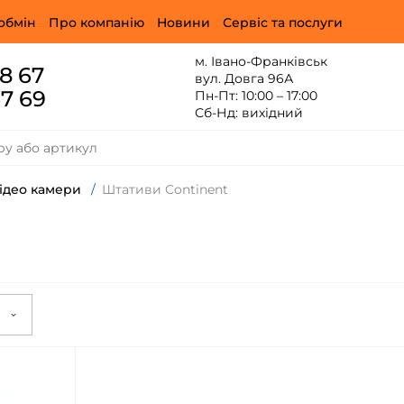
обмін
Про компанію
Новини
Сервіс та послуги
м. Івано-Франківськ
88 67
вул. Довга 96А
67 69
Пн-Пт: 10:00 – 17:00
Сб-Нд: вихідний
відео камери
/
Штативи Continent