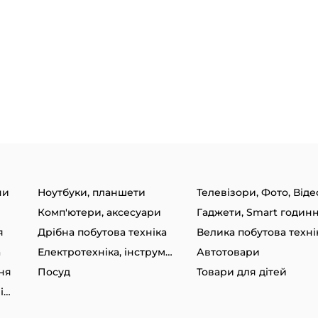
ни
Ноутбуки, планшети
Телевізори, Фото, Віде
Комп'ютери, аксесуари
я
Дрібна побутова техніка
Велика побутова техні
а
Електротехніка, інструменти
Автотовари
ня
Посуд
Товари для дітей
Товари для спорту та відпочинку