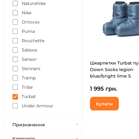
Naturehike
Nike
Ortovox
Puma
Rouchette
Salewa
Sensor
Шкарпетки Turbat пу
Skinners
Down Socks legion
blue/bright lime S
Tramp
(012.005.0372)
Tribe
1 995 грн.
Turbat
Купити
Under Armour
Призначення
Категорія