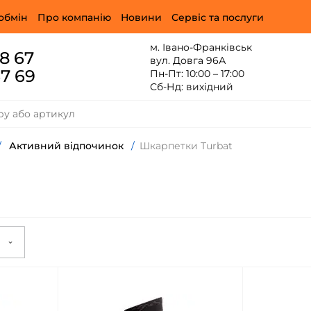
обмін
Про компанію
Новини
Сервіс та послуги
м. Івано-Франківськ
88 67
вул. Довга 96А
67 69
Пн-Пт: 10:00 – 17:00
Сб-Нд: вихідний
/
Активний відпочинок
/
Шкарпетки Turbat