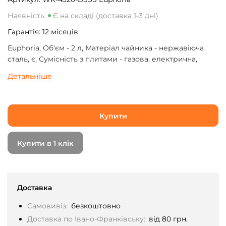
Наявність:
Є на складі (доставка 1-3 дні)
Гарантія:
12
місяців
Euphoria, Об'єм - 2 л, Матеріал чайника - нержавіюча
сталь, є, Сумісність з плитами - газова, електрична,
склокерамічна, індукційна, багатошарове дно,
Детальніше
сріблястий, Вага - 0.472 кг
Купити
Купити в 1 клік
Доставка
Самовивіз:
безкоштовно
Доставка по Івано-Франківську:
від 80 грн.