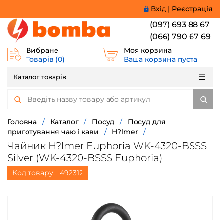
Вхід
|
Реєстрація
(097) 693 88 67
(066) 790 67 69
Вибране
Моя корзина
Товарів (
0
)
Ваша корзина пуста
Каталог товарів
Головна
/
Каталог
/
Посуд
/
Посуд для
приготування чаю і кави
/
H?lmer
/
Чайник H?lmer Euphoria WK-4320-BSSS
Silver (WK-4320-BSSS Euphoria)
Код товару:
492312