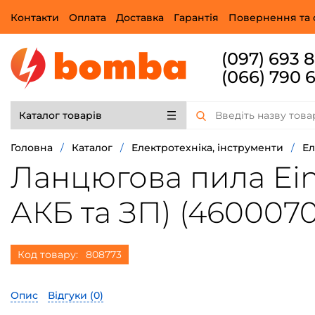
Контакти
Оплата
Доставка
Гарантія
Повернення та 
(097) 693 
(066) 790 
Каталог товарів
Головна
/
Каталог
/
Електротехніка, інструменти
/
Ел
Ланцюгова пила Einhe
АКБ та ЗП) (4600070
Код товару:
808773
Опис
Відгуки (
0
)