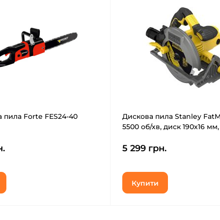
 пила Forte FES24-40
Дискова пила Stanley FatMa
5500 об/хв, диск 190х16 мм, 
(FME301)
н.
5 299 грн.
Купити