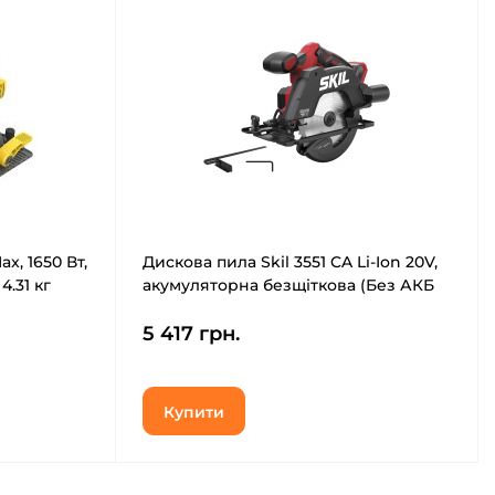
x, 1650 Вт,
Дискова пила Skil 3551 CA Li-Ion 20V,
4.31 кг
акумуляторна безщіткова (Без АКБ
та ЗП) (SW1E3551CA)
5 417 грн.
Купити