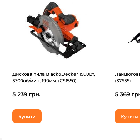
Дискова пила Black&Decker 1500Вт,
Ланцюгова
5300об/мин, 190мм. (CS1550)
(37655)
5 239 грн.
5 369 гр
Купити
Купити