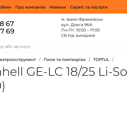
обмін
Про компанію
Новини
Сервіс та послуги
м. Івано-Франківськ
88 67
вул. Довга 96А
67 69
Пн-Пт: 10:00 – 17:00
Сб-Нд: вихідний
ектроінструмент
/
Пили та плиткорізи
/
TOPTUL
/
ll GE-LC 18/25 Li-Sol
)