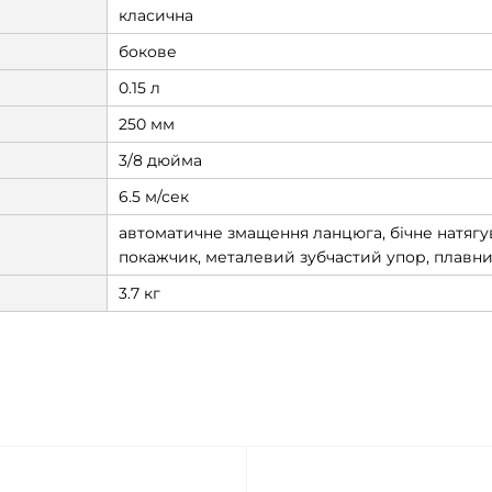
класична
бокове
0.15 л
250 мм
3/8 дюйма
6.5 м/сек
автоматичне змащення ланцюга, бічне натягу
покажчик, металевий зубчастий упор, плавни
3.7 кг