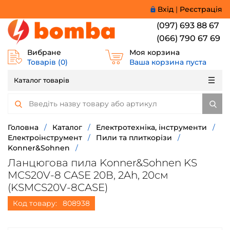
Вхід
|
Реєстрація
(097) 693 88 67
(066) 790 67 69
Вибране
Моя корзина
Товарів (
0
)
Ваша корзина пуста
Каталог товарів
Головна
/
Каталог
/
Електротехніка, інструменти
/
Електроінструмент
/
Пили та плиткорізи
/
Konner&Sohnen
/
Ланцюгова пила Konner&Sohnen KS
MCS20V-8 CASE 20В, 2Ah, 20см
(KSMCS20V-8CASE)
Код товару:
808938