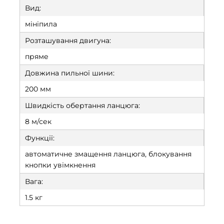
Вид:
мініпила
Розташування двигуна:
пряме
Довжина пильної шини:
200 мм
Швидкість обертання ланцюга:
8 м/сек
Функції:
автоматичне змащення ланцюга, блокування
кнопки увімкнення
Вага:
1.5 кг