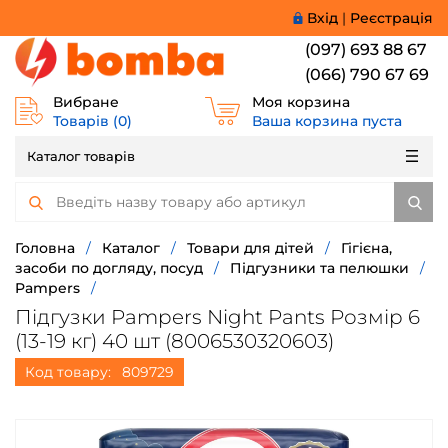
Вхід
|
Реєстрація
(097) 693 88 67
(066) 790 67 69
Вибране
Моя корзина
Товарів (
0
)
Ваша корзина пуста
Каталог товарів
Головна
/
Каталог
/
Товари для дітей
/
Гігієна,
засоби по догляду, посуд
/
Підгузники та пелюшки
/
Pampers
/
Підгузки Pampers Night Pants Розмір 6
(13-19 кг) 40 шт (8006530320603)
Код товару:
809729