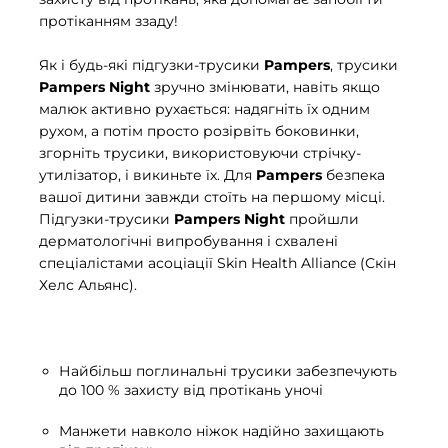
протіканням ззаду!
Як і будь-які підгузки-трусики
Pampers
, трусики
Pampers Night
зручно змінювати, навіть якщо
малюк активно рухається: надягніть їх одним
рухом, а потім просто розірвіть боковинки,
згорніть трусики, використовуючи стрічку-
утилізатор, і викиньте їх. Для
Pampers
безпека
вашої дитини завжди стоїть на першому місці.
Підгузки-трусики
Pampers Night
пройшли
дерматологічні випробування і схвалені
спеціалістами асоціації Skin Health Alliance (Скін
Хелс Альянс).
Найбільш поглинальні трусики забезпечують
до 100 % захисту від протікань уночі
Манжети навколо ніжок надійно захищають