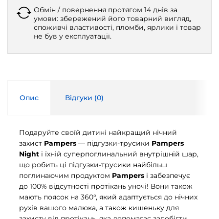
Обмін / повернення протягом 14 днів за
умови: збережений його товарний вигляд,
споживчі властивості, пломби, ярлики і товар
не був у експлуатації.
Опис
Відгуки (
0
)
Подаруйте своїй дитині найкращий нічний
захист
Pampers
— підгузки-трусики
Pampers
Night
і їхній суперпоглинальний внутрішній шар,
що робить ці підгузки-трусики найбільш
поглинаючим продуктом
Pampers
і забезпечує
до 100% відсутності протікань уночі! Вони також
мають поясок на 360°, який адаптується до нічних
рухів вашого малюка, а також кишеньку для
захисту від протікань, яка допомагає запобігти