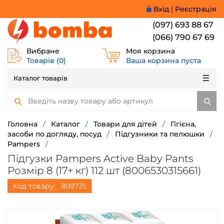
Вхід
|
Реєстрація
(097) 693 88 67
(066) 790 67 69
Вибране
Моя корзина
Товарів (
0
)
Ваша корзина пуста
Каталог товарів
Головна
/
Каталог
/
Товари для дітей
/
Гігієна,
засоби по догляду, посуд
/
Підгузники та пелюшки
/
Pampers
/
Підгузки Pampers Active Baby Pants
Розмір 8 (17+ кг) 112 шт (8006530315661)
Код товару:
809735