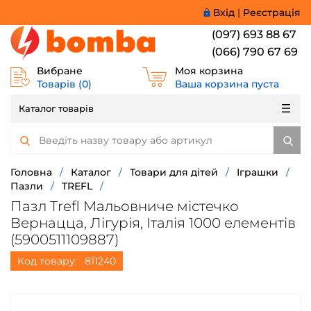
Вхід
|
Реєстрація
(097) 693 88 67
(066) 790 67 69
Вибране
Моя корзина
Товарів (
0
)
Ваша корзина пуста
Каталог товарів
Головна
/
Каталог
/
Товари для дітей
/
Іграшки
/
Пазли
/
TREFL
/
Пазл Trefl Мальовниче містечко
Вернацца, Лігурія, Італія 1000 елементів
(5900511109887)
Код товару:
811240