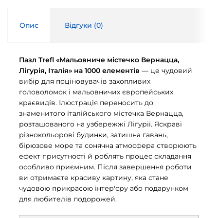
Опис
Відгуки (
0
)
Пазл Trefl «Мальовниче містечко Вернацца,
Лігурія, Італія» на 1000 елементів
— це чудовий
вибір для поціновувачів захопливих
головоломок і мальовничих європейських
краєвидів. Ілюстрація переносить до
знаменитого італійського містечка Вернацца,
розташованого на узбережжі Лігурії. Яскраві
різнокольорові будинки, затишна гавань,
бірюзове море та сонячна атмосфера створюють
ефект присутності й роблять процес складання
особливо приємним. Після завершення роботи
ви отримаєте красиву картину, яка стане
чудовою прикрасою інтер'єру або подарунком
для любителів подорожей.