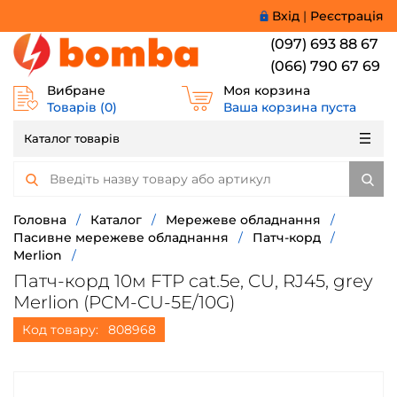
Вхід
|
Реєстрація
(097) 693 88 67
(066) 790 67 69
Вибране
Моя корзина
Товарів (
0
)
Ваша корзина пуста
Каталог товарів
Головна
/
Каталог
/
Мережеве обладнання
/
Пасивне мережеве обладнання
/
Патч-корд
/
Merlion
/
Патч-корд 10м FTP cat.5e, CU, RJ45, grey
Merlion (PCM-CU-5E/10G)
Код товару:
808968