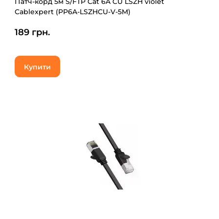
Патч-корд 5м S/FTP Cat 6A CU LSZH violet
Cablexpert (PP6A-LSZHCU-V-5M)
189 грн.
Купити