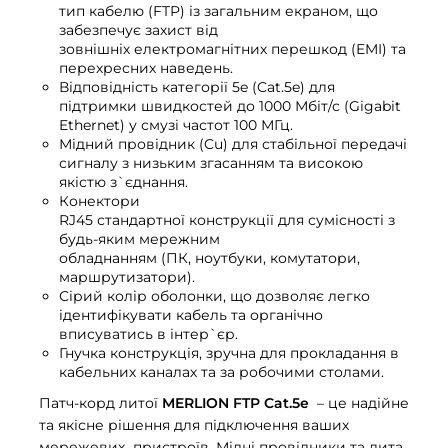
тип кабелю (FTP) із загальним екраном, що
забезпечує захист від
зовнішніх електромагнітних перешкод (EMI) та
перехресних наведень.
Відповідність категорії 5e (Cat.5e) для
підтримки швидкостей до 1000 Мбіт/с (Gigabit
Ethernet) у смузі частот 100 МГц.
Мідний провідник (Cu) для стабільної передачі
сигналу з низьким згасанням та високою
якістю з`єднання.
Конектори
RJ45 стандартної конструкції для сумісності з
будь-яким мережним
обладнанням (ПК, ноутбуки, комутатори,
маршрутизатори).
Сірий колір оболонки, що дозволяє легко
ідентифікувати кабель та органічно
вписуватись в інтер`єр.
Гнучка конструкція, зручна для прокладання в
кабельних каналах та за робочими столами.
Патч-корд литої
MERLION FTP Cat.5e
– це надійне
та якісне рішення для підключення ваших
мережевих пристроїв. Мідні провідники та лита