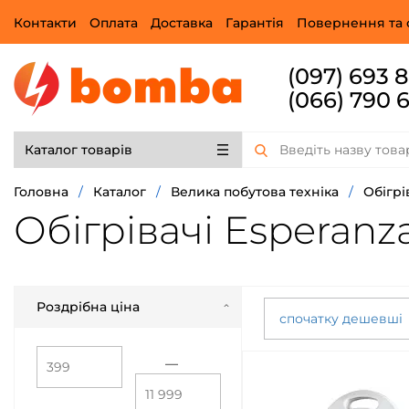
Контакти
Оплата
Доставка
Гарантія
Повернення та 
(097) 693 
(066) 790 
Каталог товарів
Головна
/
Каталог
/
Велика побутова техніка
/
Обігрі
Обігрівачі Esperanz
Роздрібна ціна
спочатку дешевші
—