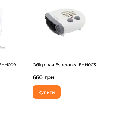
 EHH009
Обігрівач Esperanza EHH003
660 грн.
Купити