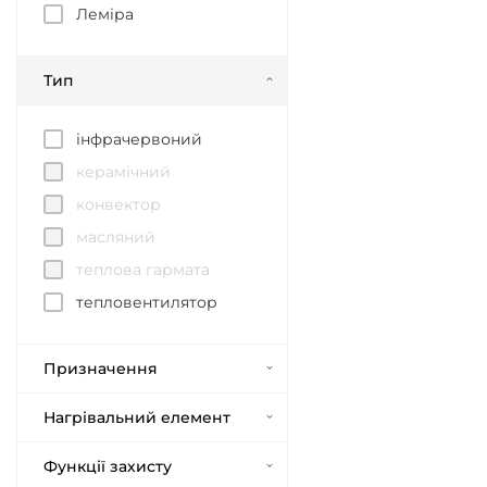
Леміра
Тип
інфрачервоний
керамічний
конвектор
масляний
теплова гармата
тепловентилятор
Призначення
Нагрівальний елемент
Функції захисту