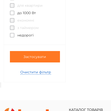
для квартири
до 1000 Вт
економні
з таймером
недорогі
Застосувати
Очистити фільтр
КАТАЛОГ ТОВАРІВ