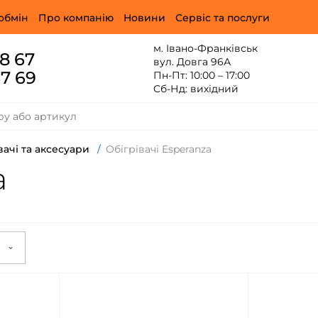
обмін
Про компанію
Новини
Сервіс та послуги
м. Івано-Франківськ
88 67
вул. Довга 96А
67 69
Пн-Пт: 10:00 – 17:00
Сб-Нд: вихідний
вачі та аксесуари
/
Обігрівачі Esperanza
a