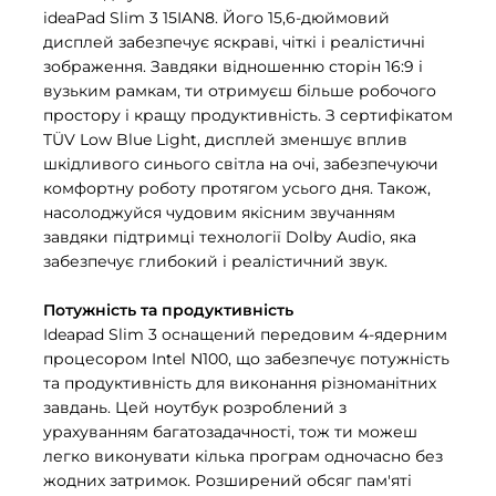
ideaPad Slim 3 15IAN8. Його 15,6-дюймовий
дисплей забезпечує яскраві, чіткі і реалістичні
зображення. Завдяки відношенню сторін 16:9 і
вузьким рамкам, ти отримуєш більше робочого
простору і кращу продуктивність. З сертифікатом
TÜV Low Blue Light, дисплей зменшує вплив
шкідливого синього світла на очі, забезпечуючи
комфортну роботу протягом усього дня. Також,
насолоджуйся чудовим якісним звучанням
завдяки підтримці технології Dolby Audio, яка
забезпечує глибокий і реалістичний звук.
Потужність та продуктивність
Ideapad Slim 3 оснащений передовим 4-ядерним
процесором Intel N100, що забезпечує потужність
та продуктивність для виконання різноманітних
завдань. Цей ноутбук розроблений з
урахуванням багатозадачності, тож ти можеш
легко виконувати кілька програм одночасно без
жодних затримок. Розширений обсяг пам'яті