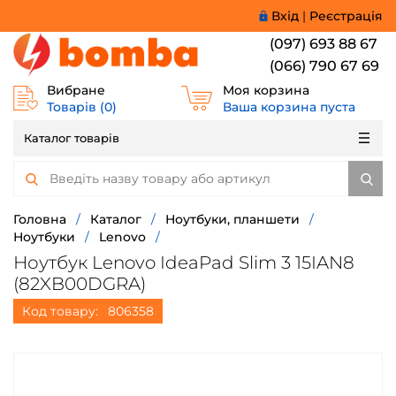
Вхід
|
Реєстрація
(097) 693 88 67
(066) 790 67 69
Вибране
Моя корзина
Товарів (
0
)
Ваша корзина пуста
Каталог товарів
Головна
/
Каталог
/
Ноутбуки, планшети
/
Ноутбуки
/
Lenovo
/
Ноутбук Lenovo IdeaPad Slim 3 15IAN8
(82XB00DGRA)
Код товару:
806358