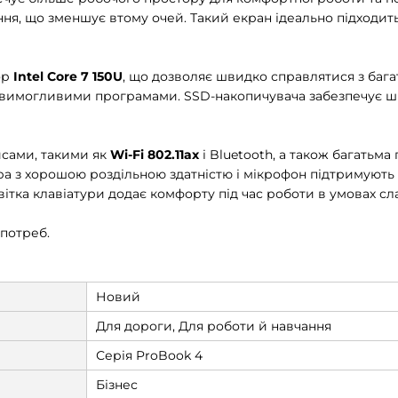
ння, що зменшує втому очей. Такий екран ідеально підходит
ор
Intel Core 7 150U
, що дозволяє швидко справлятися з баг
із вимогливими програмами. SSD-накопичувача забезпечує шв
сами, такими як
Wi-Fi 802.11ax
і Bluetooth, а також багатьм
 з хорошою роздільною здатністю і мікрофон підтримують як
вітка клавіатури додає комфорту під час роботи в умовах сл
 потреб.
Новий
Для дороги, Для роботи й навчання
Серія ProBook 4
Бізнес