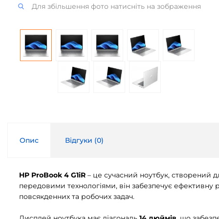
Для збільшення фото натисніть на зображення
Опис
Відгуки (
0
)
HP ProBook 4 G1iR
– це сучасний ноутбук, створений д
передовими технологіями, він забезпечує ефективну ро
повсякденних та робочих задач.
Дисплей ноутбука має діагональ
14 дюймів
, що забез