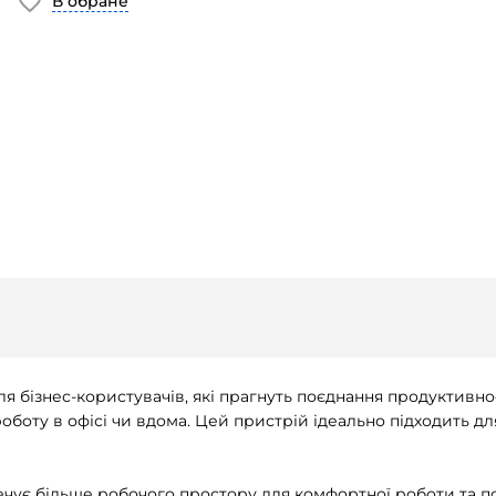
В обране
ля бізнес-користувачів, які прагнуть поєднання продуктив
боту в офісі чи вдома. Цей пристрій ідеально підходить дл
печує більше робочого простору для комфортної роботи та п