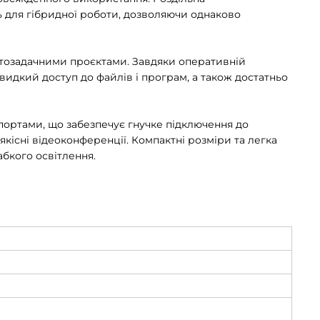
ь для гібридної роботи, дозволяючи однаково
атозадачними проєктами. Завдяки оперативній
идкий доступ до файлів і програм, а також достатньо
а портами, що забезпечує гнучке підключення до
існі відеоконференції. Компактні розміри та легка
абкого освітлення.