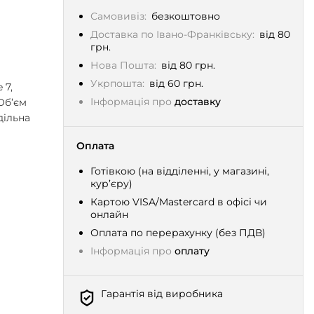
Самовивіз:
безкоштовно
Доставка по Івано-Франківську:
від 80
грн.
Нова Пошта:
від 80 грн.
Укрпошта:
від 60 грн.
 7,
Інформація про
доставку
 Об’єм
дільна
Оплата
Готівкою (на відділенні, у магазині,
кур’єру)
Картою VISA/Mastercard в офісі чи
онлайн
Оплата по перерахунку (без ПДВ)
Інформація про
оплату
Гарантія від виробника