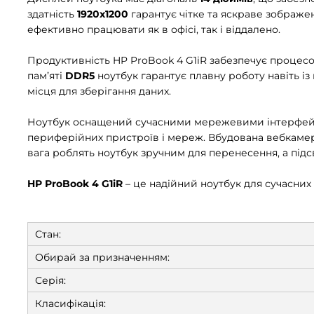
здатність
1920x1200
гарантує чітке та яскраве зображе
ефективно працювати як в офісі, так і віддалено.
Продуктивність HP ProBook 4 G1iR забезпечує процес
пам’яті
DDR5
ноутбук гарантує плавну роботу навіть 
місця для зберігання даних.
Ноутбук оснащений сучасними мережевими інтерфей
периферійних пристроїв і мереж. Вбудована вебкамера
вага роблять ноутбук зручним для перенесення, а підс
HP ProBook 4 G1iR
– це надійний ноутбук для сучасних
Стан:
Обирай за призначенням:
Серія:
Класифікація: