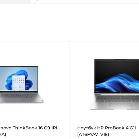
novo ThinkBook 16 G9 IRL
Ноутбук HP ProBook 4 G1i
RA)
(AT6F7AV_V18)