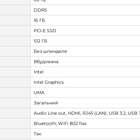
DDR5
16 ГБ
PCI-E SSD
512 ГБ
Без шпинделя
Вбудована
Intel
Intel Graphics
UMA
Загальний
Audio Line out, HDMi, RJ45 (LAN), USB 3.2, USB
Bluetooth, WiFi 802.11ax
Так