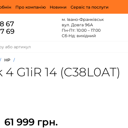
обмін
Про компанію
Новини
Сервіс та послуги
м. Івано-Франківськ
88 67
вул. Довга 96А
67 69
Пн-Пт: 10:00 – 17:00
Сб-Нд: вихідний
/
HP
/
4 G1iR 14 (C38L0AT)
61 999 грн.