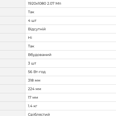
1920х1080 2.07 Мп
Так
4 шт
Відсутній
Ні
Так
Вбудований
3 шт
56 Вт-год
318 мм
224 мм
17 мм
1.4 кг
Сріблястий