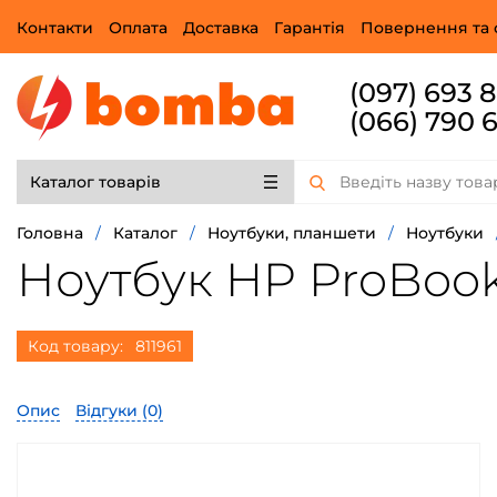
Контакти
Оплата
Доставка
Гарантія
Повернення та 
(097) 693 
(066) 790 
Каталог товарів
Головна
/
Каталог
/
Ноутбуки, планшети
/
Ноутбуки
Ноутбук HP ProBook 
Код товару:
811961
Опис
Відгуки (
0
)