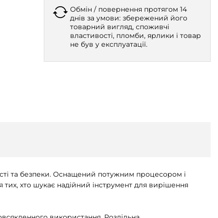
Обмін / повернення протягом 14
днів за умови: збережений його
товарний вигляд, споживчі
властивості, пломби, ярлики і товар
не був у експлуатації.
ності та безпеки. Оснащений потужним процесором і
я тих, хто шукає надійний інструмент для вирішення
овсякденного використання. Роздільна