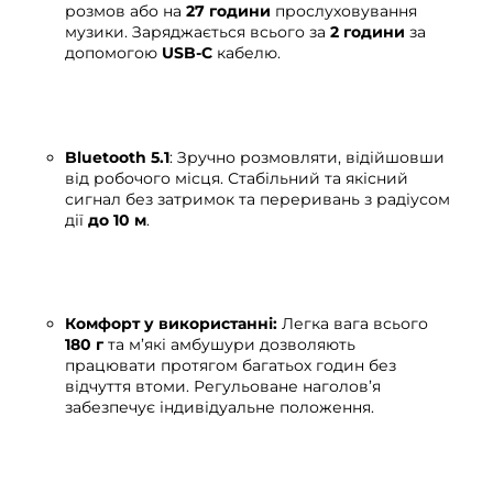
розмов або на
27 години
прослуховування
музики. Заряджається всього за
2 години
за
допомогою
USB-C
кабелю.
Bluetooth 5.1
: Зручно розмовляти, відійшовши
від робочого місця. Стабільний та якісний
сигнал без затримок та переривань з радіусом
дії
до 10 м
.
Комфорт у використанні:
Легка вага всього
180 г
та м’які амбушури дозволяють
працювати протягом багатьох годин без
відчуття втоми. Регульоване наголов’я
забезпечує індивідуальне положення.