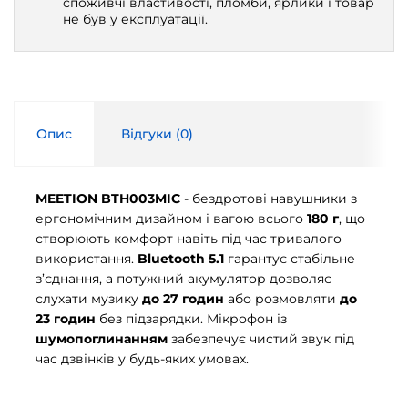
споживчі властивості, пломби, ярлики і товар
не був у експлуатації.
Опис
Відгуки (
0
)
MEETION BTH003MIC
- бездротові навушники з
ергономічним дизайном і вагою всього
180 г
, що
створюють комфорт навіть під час тривалого
використання.
Bluetooth 5.1
гарантує стабільне
з’єднання, а потужний акумулятор дозволяє
слухати музику
до 27 годин
або розмовляти
до
23 годин
без підзарядки. Мікрофон із
шумопоглинанням
забезпечує чистий звук під
час дзвінків у будь-яких умовах.