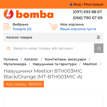
Вхід
|
Реєстрація
(097) 693 88 67
(066) 790 67 69
Вибране
Моя корзина
Товарів (
0
)
Ваша корзина пуста
Каталог товарів
Головна
/
Каталог
/
Комп'ютери, аксесуари
/
Мультимедіа
/
Навушники та гарнітури
/
Meetion
/
Навушники Meetion BTH003MIC
Black/Orange (MT-BTH003MIC-A)
Код товару:
804933