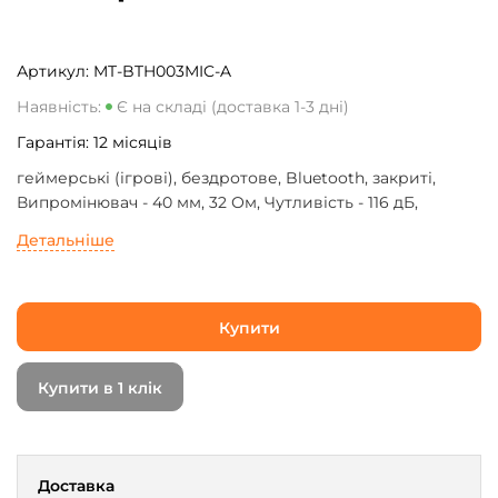
Артикул:
MT-BTH003MIC-A
Наявність:
Є на складі (доставка 1-3 дні)
Гарантія:
12
місяців
геймерські (ігрові), бездротове, Bluetooth, закриті,
Випромінювач - 40 мм, 32 Ом, Чутливість - 116 дБ,
20 - 20000 Гц, тип випромінювача - динамічний, з
Детальніше
мікрофоном, Спрямованість мікрофона -
всеспрямований, Версія Bluetooth - 5.1, 27 год, Black, 180
г
Купити
Купити в 1 клік
Доставка