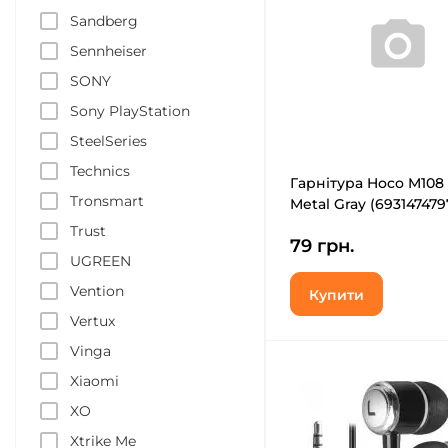
Sandberg
Sennheiser
SONY
Sony PlayStation
SteelSeries
Technics
Гарнітура Hoco M108
Tronsmart
Metal Gray (693147479
Trust
79 грн.
UGREEN
Vention
Купити
Vertux
Vinga
Xiaomi
XO
Xtrike Me