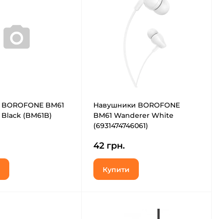
а BOROFONE BM61
Навушники BOROFONE
Black (BM61B)
BM61 Wanderer White
(6931474746061)
42 грн.
Купити