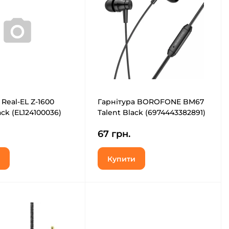
 Real-EL Z-1600
Гарнітура BOROFONE BM67
ack (EL124100036)
Talent Black (6974443382891)
67 грн.
Купити