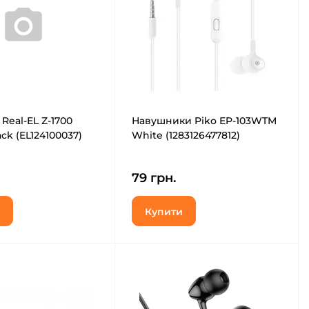
 Real-EL Z-1700
Навушники Piko EP-103WTM
ck (EL124100037)
White (1283126477812)
79 грн.
Купити