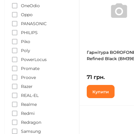
OneOdio
Oppo
PANASONIC
PHILIPS
Piko
Poly
Гарнітура BOROFON
Refined Black (BM39
PowerLocus
Promate
71 грн.
Proove
Razer
Купити
REAL-EL
Realme
Redmi
Redragon
Samsung