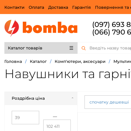
Контакти
Оплата
Доставка
Гарантія
Повернення та 
(097) 693 
(066) 790 
Каталог товарів
Головна
/
Каталог
/
Комп'ютери, аксесуари
/
Мульти
Навушники та гарн
Роздрібна ціна
спочатку дешевші
—