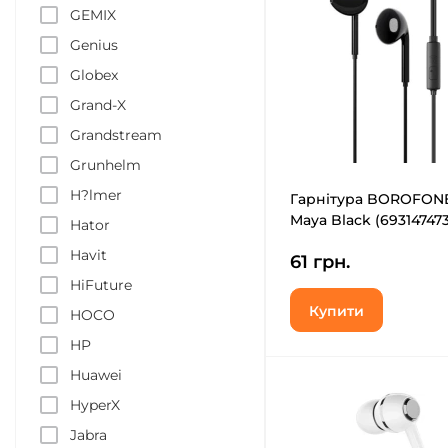
GEMIX
Genius
Globex
Grand-X
Grandstream
Grunhelm
H?lmer
Гарнітура BOROFON
Maya Black (69314747
Hator
Havit
61 грн.
HiFuture
Купити
HOCO
HP
Huawei
HyperX
Jabra