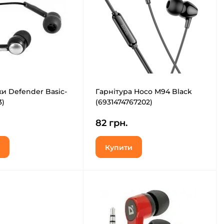
и Defender Basic-
Гарнітура Hoco M94 Black
3)
(6931474767202)
82 грн.
Купити