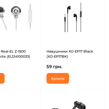
 Real-EL Z-1500
Навушники XO EP17 Black
ite (EL124100033)
(XO-EP17BK)
59 грн.
Купити