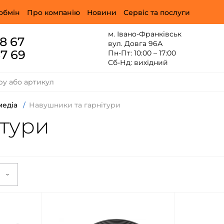
обмін
Про компанію
Новини
Сервіс та послуги
м. Івано-Франківськ
88 67
вул. Довга 96А
67 69
Пн-Пт: 10:00 – 17:00
Сб-Нд: вихідний
медіа
/
Навушники та гарнітури
ітури