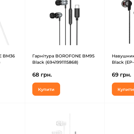
E BM36
Гарнітура BOROFONE BM95
Навушник
)
Black (6941991115868)
Black (EP
68 грн.
69 грн.
Купити
Купити