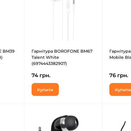
E BM39
Гарнітура BOROFONE BM67
Гарнітура
B)
Talent White
Mobile Bla
(6974443382907)
74 грн.
76 грн.
Купити
Купити