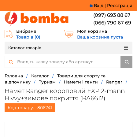
Вхід
|
Реєстрація
(097) 693 88 67
(066) 790 67 69
Вибране
Моя корзина
Товарів (
0
)
Ваша корзина пуста
Каталог товарів
Головна
/
Каталог
/
Товари для спорту та
відпочинку
/
Туризм
/
Намети і тенти
/
Ranger
/
Намет Ranger короповий EXP 2-mann
Bivvy+зимове покриття (RA6612)
Код товару:
806741