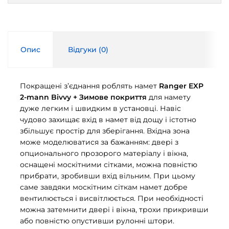
Опис
Відгуки (
0
)
Покращені з’єднання роблять намет
Ranger EXP
2-mann Bivvy + Зимове покриття
для намету
дуже легким і швидким в установці. Навіс
чудово захищає вхід в намет від дощу і істотно
збільшує простір для зберігання. Вхідна зона
може моделюватися за бажанням: двері з
опционального прозорого матеріалу і вікна,
оснащені москітними сітками, можна повністю
прибрати, зробивши вхід вільним. При цьому
саме завдяки москітним сіткам намет добре
вентилюється і висвітлюється. При необхідності
можна затемнити двері і вікна, трохи прикривши
або повністю опустивши рулонні штори.