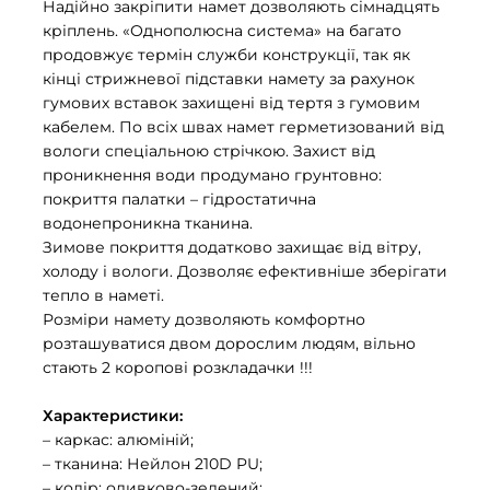
Надійно закріпити намет дозволяють сімнадцять
кріплень. «Однополюсна система» на багато
продовжує термін служби конструкції, так як
кінці стрижневої підставки намету за рахунок
гумових вставок захищені від тертя з гумовим
кабелем. По всіх швах намет герметизований від
вологи спеціальною стрічкою. Захист від
проникнення води продумано грунтовно:
покриття палатки – гідростатична
водонепроникна тканина.
Зимове покриття додатково захищає від вітру,
холоду і вологи. Дозволяє ефективніше зберігати
тепло в наметі.
Розміри намету дозволяють комфортно
розташуватися двом дорослим людям, вільно
стають 2 коропові розкладачки !!!
Характеристики:
– каркас: алюміній;
– тканина: Нейлон 210D PU;
– колір: оливково-зелений;