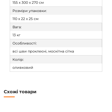
155 х 300 х 270 см
Розміри упаковки:
110 х 22 х 25 см
Вага:
13 кг
Особливості:
всі шви проклеєні, москітна сітка
Колір:
оливковий
Схожі товари