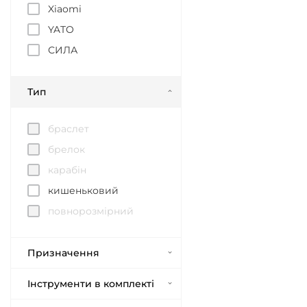
Xiaomi
YATO
СИЛА
Тип
браслет
брелок
карабін
кишеньковий
повнорозмірний
Призначення
Інструменти в комплекті