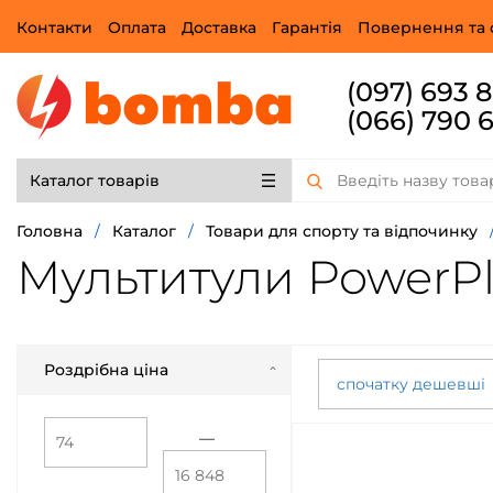
Контакти
Оплата
Доставка
Гарантія
Повернення та 
(097) 693 
(066) 790 
Каталог товарів
Головна
/
Каталог
/
Товари для спорту та відпочинку
Мультитули PowerPl
Роздрібна ціна
спочатку дешевші
—