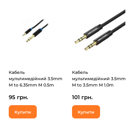
Кабель
Кабель
мультимедійний 3.5mm
мультимедійний 3.5mm
M to 6.35mm M 0.5m
M to 3.5mm M 1.0m
black Vention (BABBD)
fabric black Vention
95 грн.
101 грн.
(BAGBF)
Купити
Купити