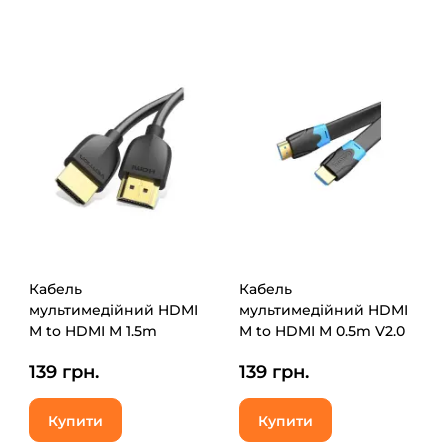
Кабель
Кабель
мультимедійний HDMI
мультимедійний HDMI
M to HDMI M 1.5m
M to HDMI M 0.5m V2.0
4K60Hz black Vention
4K60Hz PVC flat black
139 грн.
139 грн.
(AAIBG)
Vention (AAKBD)
Купити
Купити