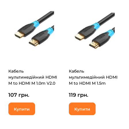
Кабель
Кабель
мультимедійний HDMI
мультимедійний HDMI
M to HDMI M 1.0m V2.0
M to HDMI M 1.5m
Vention (AACBF)
4K60Hz black Vention
107 грн.
119 грн.
(AACBG)
Купити
Купити