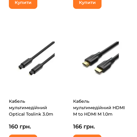
Купити
Купити
Кабель
Кабель
мультимедійний
мультимедійний HDMI
Optical Toslink 3.0m
M to HDMI M 1.0m
black Vention (BAEBI)
8K60Hz black Vention
160 грн.
166 грн.
(AANBF)