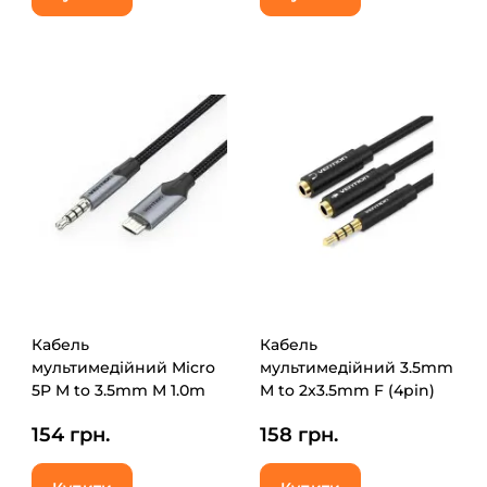
Кабель
Кабель
мультимедійний Micro
мультимедійний 3.5mm
5P M to 3.5mm M 1.0m
M to 2x3.5mm F (4pin)
(4pin) black Vention
Vention (BBVBY)
154 грн.
158 грн.
(BDGBF)