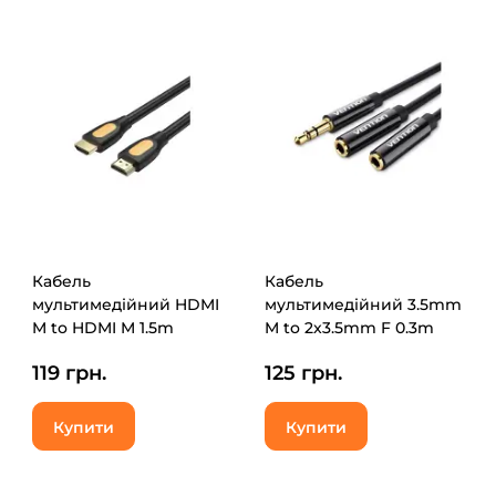
Кабель
Кабель
мультимедійний HDMI
мультимедійний 3.5mm
M to HDMI M 1.5m
M to 2x3.5mm F 0.3m
4K60Hz black Vention
Vention (BBSBY)
119 грн.
125 грн.
(ALIBG)
Купити
Купити