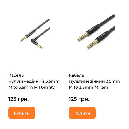
Кабель
Кабель
мультимедійний 3.5mm
мультимедійний 3.5mm
M to 3.5mm M 1.0m 90°
M to 3.5mm M 1.5m
corner black Vention
black Vention (BAXBG)
125 грн.
125 грн.
(BAZBF)
Купити
Купити