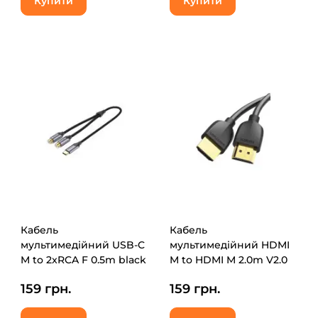
Купити
Купити
Кабель
Кабель
мультимедійний USB-C
мультимедійний HDMI
M to 2xRCA F 0.5m black
M to HDMI M 2.0m V2.0
Vention (BGVHD)
4K60Hz PVC Vention
159 грн.
159 грн.
(AAIBH)