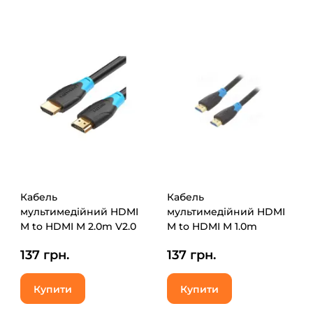
Кабель
Кабель
мультимедійний HDMI
мультимедійний HDMI
M to HDMI M 2.0m V2.0
M to HDMI M 1.0m
4K30Hz Vention
4K60Hz black Vention
137 грн.
137 грн.
(AACBH)
(AAGBF)
Купити
Купити