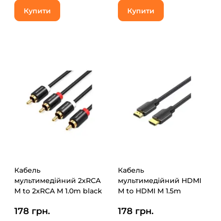
Купити
Купити
Кабель
Кабель
мультимедійний 2xRCA
мультимедійний HDMI
M to 2xRCA M 1.0m black
M to HDMI M 1.5m
Vention (VAB-R06-B100)
4K60Hz cotton braided
178 грн.
178 грн.
black Vention (ALLBG)