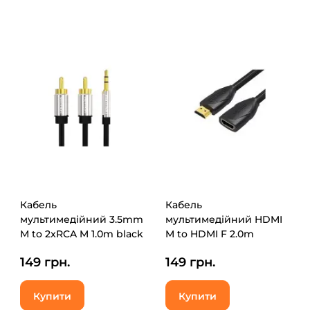
Кабель
Кабель
мультимедійний 3.5mm
мультимедійний HDMI
M to 2xRCA M 1.0m black
M to HDMI F 2.0m
Vention (BCFBF)
4K60Hz black Vention
149 грн.
149 грн.
(VAA-B06-B200)
Купити
Купити