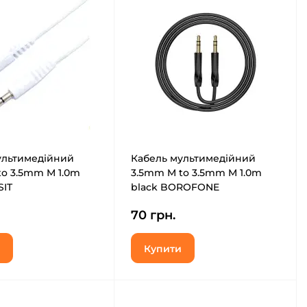
ультимедійний
Кабель мультимедійний
to 3.5mm M 1.0m
3.5mm M to 3.5mm M 1.0m
SIT
black BOROFONE
26954)
(6974443389166)
70 грн.
Купити