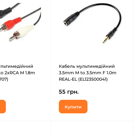
ультимедійний
Кабель мультимедійний
o 2xRCA M 1.8m
3.5mm M to 3.5mm F 1.0m
707)
REAL-EL (EL123500041)
55 грн.
Купити