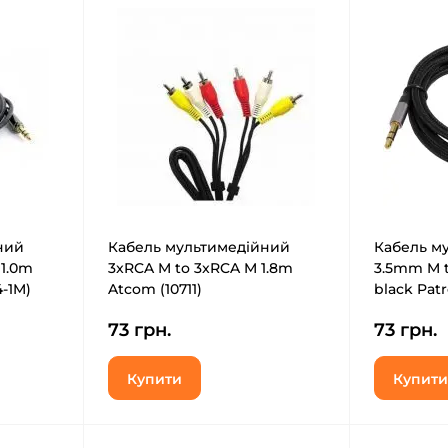
ний
Кабель мультимедійний
Кабель м
1.0m
3xRCA M to 3xRCA M 1.8m
3.5mm M t
-1M)
Atcom (10711)
black Pat
J-12)
73 грн.
73 грн.
Купити
Купити