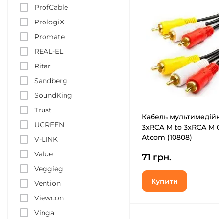
ProfCable
PrologiX
Promate
REAL-EL
Ritar
Sandberg
SoundKing
Trust
Кабель мультимедій
UGREEN
3xRCA M to 3xRCA M 
Atcom (10808)
V-LINK
Value
71 грн.
Veggieg
Купити
Vention
Viewcon
Vinga