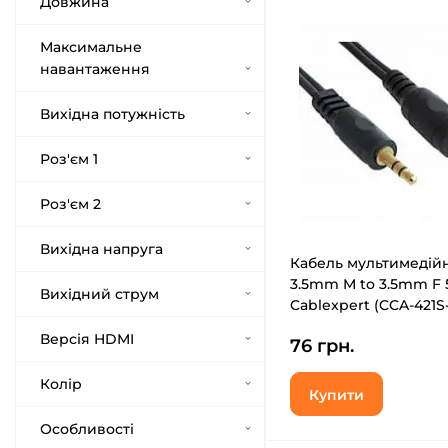
Довжина
Максимальне
навантаження
Вихідна потужність
Роз'єм 1
Роз'єм 2
Вихідна напруга
Кабель мультимедій
3.5mm M to 3.5mm F 
Вихідний струм
Cablexpert (CCA-421S
Версія HDMI
76 грн.
Колір
Купити
Особливості