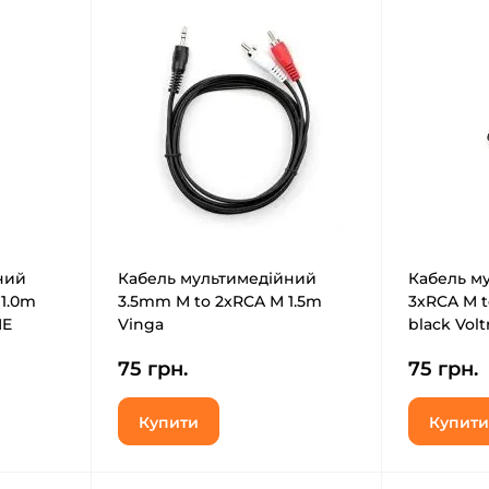
ний
Кабель мультимедійний
Кабель м
1.0m
3.5mm M to 2xRCA M 1.5m
3xRCA M t
NE
Vinga
black Volt
(VCPDCJ35MRCA21.5BK)
3хRCA(M)/
75 грн.
75 грн.
Купити
Купити