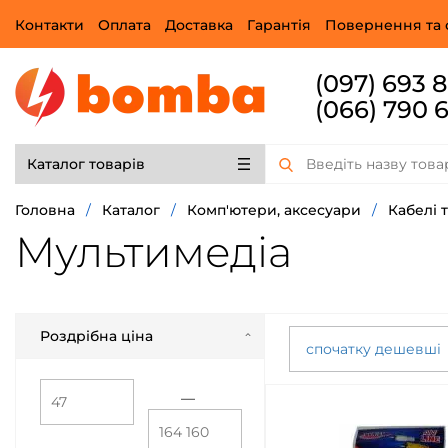
Контакти
Оплата
Доставка
Гарантія
Повернення та 
(097) 693 
(066) 790 
Каталог товарів
Головна
/
Каталог
/
Комп'ютери, аксесуари
/
Кабелі 
Мультимедіа
Роздрібна ціна
спочатку дешевші
—