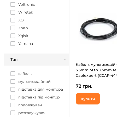
Voltronic
Wiretek
XO
XoKo
Xqisit
Yamaha
Тип
Кабель мультимедій
3.5mm M to 3.5mm M 
кабель
Cablexpert (CCAP-444
мультимедійний
72 грн.
підставка для монітора
підставка під монітор
Купити
подовжувач
розгалужувач