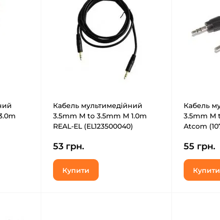
ний
Кабель мультимедійний
Кабель м
3.0m
3.5mm M to 3.5mm M 1.0m
3.5mm M t
REAL-EL (EL123500040)
Atcom (10
53 грн.
55 грн.
Купити
Купити