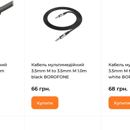
ний
Кабель мультимедійний
Кабель м
0m
3.5mm M to 3.5mm M 1.0m
3.5mm M t
black BOROFONE
white B
(6941991108310)
(69744433
66 грн.
68 грн.
Купити
Купити