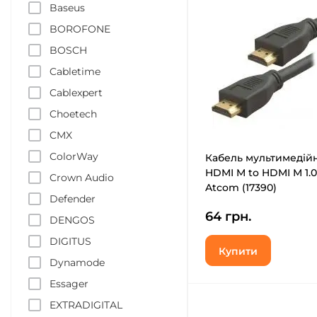
Baseus
BOROFONE
BOSCH
Cabletime
Cablexpert
Choetech
CMX
ColorWay
Кабель мультимедій
HDMI M to HDMI M 1.
Crown Audio
Atcom (17390)
Defender
64 грн.
DENGOS
DIGITUS
Купити
Dynamode
Essager
EXTRADIGITAL