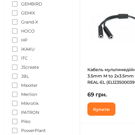
GEMBIRD
GEMIX
Grand-X
HOCO
HP
iKAKU
ITC
J5create
Кабель мультимедій
3.5mm M to 2x3.5mm 
JBL
REAL-EL (EL123500039
Maxxter
69 грн.
Merlion
Mikrotik
Купити
PATRON
Piko
PowerPlant