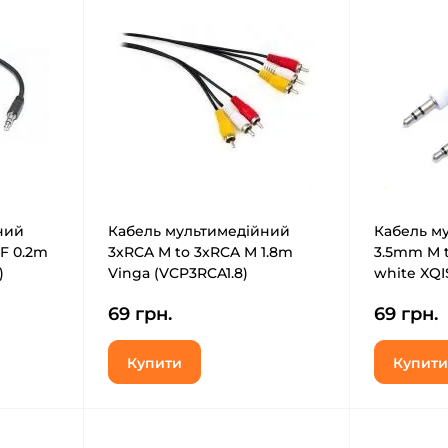
ний
Кабель мультимедійний
Кабель м
F 0.2m
3xRCA M to 3xRCA M 1.8m
3.5mm M 
)
Vinga (VCP3RCA1.8)
white XQI
(40299480
69 грн.
69 грн.
Купити
Купити