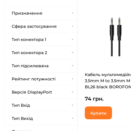
Призначення
Сфера застосування
Тип конектора 1
Тип конектора 2
Тип підсилювача
Кабель мультимедій
Рейтинг потужності
3.5mm M to 3.5mm M 
BL26 black BOROFO
Версія DisplayPort
(6941991122170)
74 грн.
Тип Вхід
Купити
Тип Вихід