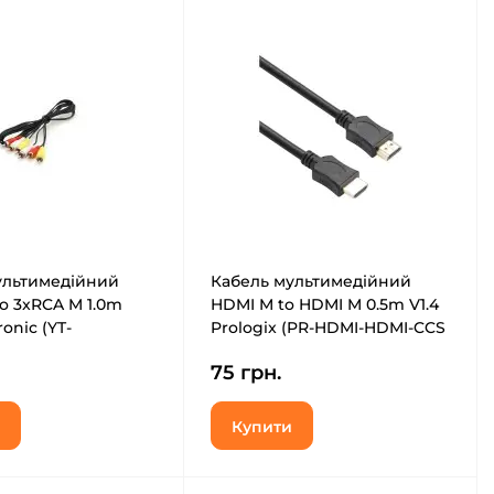
ультимедійний
Кабель мультимедійний
o 3xRCA M 1.0m
HDMI M to HDMI M 0.5m V1.4
ronic (YT-
Prologix (PR-HDMI-HDMI-CCS
3хRCA(M)-1.0)
-01-30-05m)
75 грн.
Купити