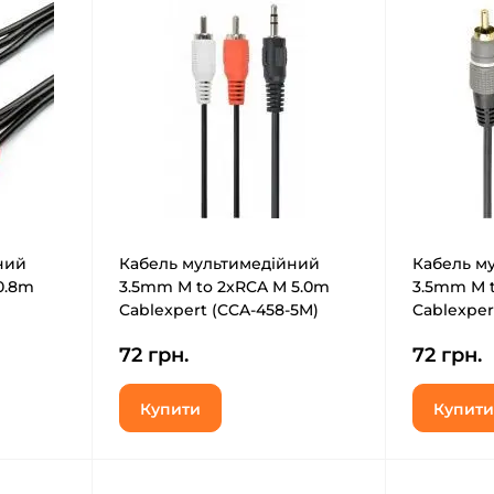
ний
Кабель мультимедійний
Кабель м
0.8m
3.5mm M to 2xRCA M 5.0m
3.5mm M t
Cablexpert (CCA-458-5M)
Cablexper
72 грн.
72 грн.
Купити
Купити