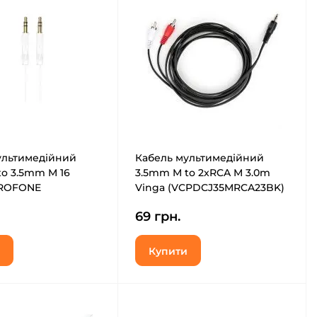
ультимедійний
Кабель мультимедійний
o 3.5mm M 16
3.5mm M to 2xRCA M 3.0m
OROFONE
Vinga (VCPDCJ35MRCA23BK)
89173)
69 грн.
Купити