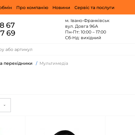
обмін
Про компанію
Новини
Сервіс та послуги
м. Івано-Франківськ
88 67
вул. Довга 96А
67 69
Пн-Пт: 10:00 – 17:00
Сб-Нд: вихідний
та перехідники
/
Мультимедіа