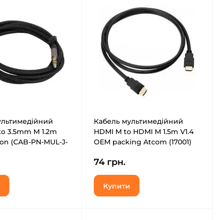
ультимедійний
Кабель мультимедійний
o 3.5mm M 1.2m
HDMI M to HDMI M 1.5m V1.4
ron (CAB-PN-MUL-J-
ОЕМ packing Atcom (17001)
74 грн.
Купити