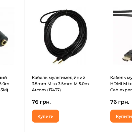
ний
Кабель мультимедійний
Кабель м
5.0m
3.5mm M to 3.5mm M 5.0m
HDMI M t
-5M)
Atcom (17437)
Cablexper
76 грн.
76 грн.
Купити
Купити