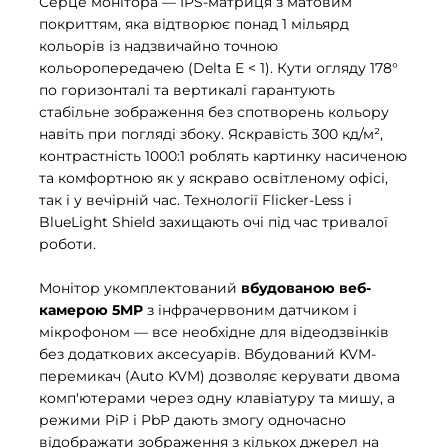
Серце монітора — IPS-матриця з матовим
покриттям, яка відтворює понад 1 мільярд
кольорів із надзвичайно точною
кольоропередачею (Delta E < 1). Кути огляду 178°
по горизонталі та вертикалі гарантують
стабільне зображення без спотворень кольору
навіть при погляді збоку. Яскравість 300 кд/м²,
контрастність 1000:1 роблять картинку насиченою
та комфортною як у яскраво освітленому офісі,
так і у вечірній час. Технології Flicker-Less і
BlueLight Shield захищають очі під час тривалої
роботи.
Монітор укомплектований
вбудованою веб-
камерою 5MP
з інфрачервоним датчиком і
мікрофоном — все необхідне для відеодзвінків
без додаткових аксесуарів. Вбудований KVM-
перемикач (Auto KVM) дозволяє керувати двома
комп'ютерами через одну клавіатуру та мишу, а
режими PiP і PbP дають змогу одночасно
відображати зображення з кількох джерел на