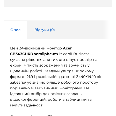
Опис
Відгуки (
0
)
Цей 34-дюймовий монітор
Acer
CB343CURDbemiiphcuzx
із серії Business —
сучасне рішення для тих, хто цінує простір на
екрані, чіткість зображення та зручність у
щоденній роботі. Завдяки ультраширокому
форматі 21:9 і роздільній здатності 3440×1440 він
забезпечує значно більше робочого простору
порівняно зі звичайними моніторами. Це
ідеальний вибір для офісних завдань,
відеоконференцій, роботи з таблицями та
мультизадачності.