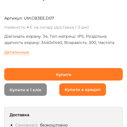
Артикул:
UM.CB3EE.D07
Наявність:
Є на складі (доставка 1-3 дні)
Діагональ екрану: 34, Тип матриці: IPS, Роздільна
здатність екрану: 3440x1440, Яскравість: 300, Частота
оновлення екрану: 60, Інтерфейси: DisplayPort, HDMi,
Детальніше
RJ45 (LAN), USB 3.2, USB Type-C, Покриття екрану:
Матове
Купити
Купити в кредит
Купити в 1 клік
Доставка
Самовивіз:
безкоштовно