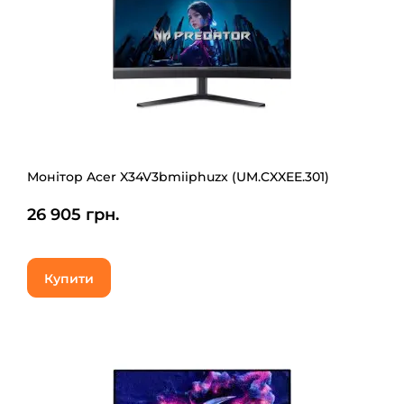
Монітор Acer X34V3bmiiphuzx (UM.CXXEE.301)
26 905 грн.
Купити