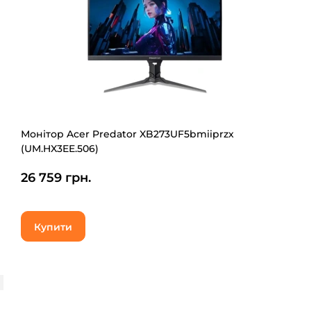
Монітор Acer Predator XB273UF5bmiiprzx
(UM.HX3EE.506)
26 759 грн.
Купити