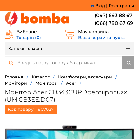
Вхід
|
Реєстрація
(097) 693 88 67
(066) 790 67 69
Вибране
Моя корзина
Товарів (
0
)
Ваша корзина пуста
Каталог товарів
Головна
/
Каталог
/
Комп'ютери, аксесуари
/
Монітори
/
Монітори
/
Acer
/
Монітор Acer CB343CURDbemiiphcuzx
(UM.CB3EE.D07)
Код товару:
807027