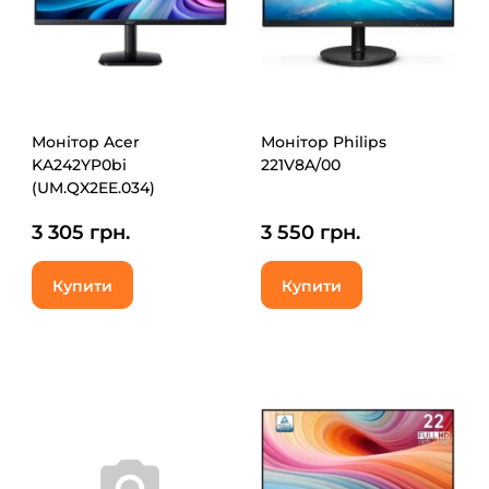
Монітор Acer
Монітор Philips
KA242YP0bi
221V8A/00
(UM.QX2EE.034)
3 305 грн.
3 550 грн.
Купити
Купити