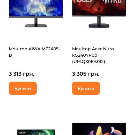
Монітор AIWA MF2405-
Монітор Acer Nitro
B
KG240YP0b
(UM.QX0EE.012)
3 313 грн.
3 305 грн.
Купити
Купити