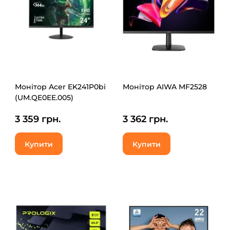
Монітор Acer EK241P0bi
Монітор AIWA MF2528
(UM.QE0EE.005)
3 359 грн.
3 362 грн.
Купити
Купити