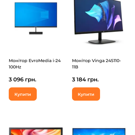
Монітор EvroMedia i-24
Монітор Vinga 24S110-
100Hz
11B
3 096 грн.
3 184 грн.
Купити
Купити