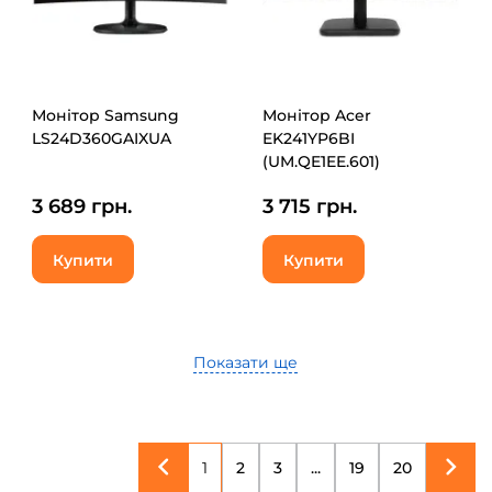
Монітор Samsung
Монітор Acer
LS24D360GAIXUA
EK241YP6BI
(UM.QE1EE.601)
3 689 грн.
3 715 грн.
Купити
Купити
Показати ще
1
2
3
...
19
20