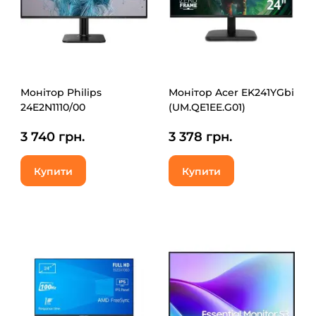
Монітор Philips
Монітор Acer EK241YGbi
24E2N1110/00
(UM.QE1EE.G01)
3 740 грн.
3 378 грн.
Купити
Купити