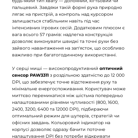
будь-який тип хвату — долонний, кігтьовий чи
пальцевий. Завдяки такій формі рука природно
лягає на пристрій, а контроль над курсором
залишається стабільним навіть під час
інтенсивних ігрових сесій. Додатковим плюсом є
вага всього 57 грамів: надлегка конструкція
дозволяє виконувати швидкі та точні рухи без
зайвого навантаження на зап'ясток, що особливо
важливо при багатогодинному використанні.
У серці миші — високопродуктивний
оптичний
сенсор PAW3311
з роздільною здатністю до 12 000
DPI, що забезпечує точне відстеження руху та
мінімальне енергоспоживання. Користувач може
миттєво перемикатися між шістьма попередньо
налаштованими рівнями чутливості (800, 1600,
2400, 3200, 6400 та 12000 DPI), підбираючи
оптимальний режим для шутерів, стратегій чи
офісних завдань. Кольоровий індикатор на
корпусі дозволяє одразу бачити поточне
налаштування DPI без потреби відкривати