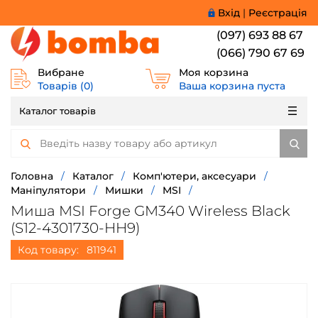
Вхід
|
Реєстрація
(097) 693 88 67
(066) 790 67 69
Вибране
Моя корзина
Товарів (
0
)
Ваша корзина пуста
Каталог товарів
Головна
/
Каталог
/
Комп'ютери, аксесуари
/
Маніпулятори
/
Мишки
/
MSI
/
Миша MSI Forge GM340 Wireless Black
(S12-4301730-HH9)
Код товару:
811941