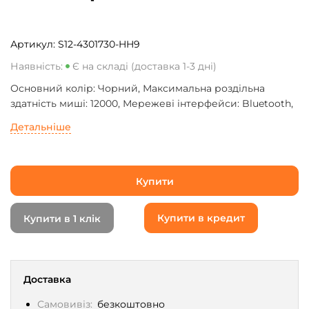
Артикул:
S12-4301730-HH9
Наявність:
Є на складі (доставка 1-3 дні)
Основний колір: Чорний, Максимальна роздільна
здатність миші: 12000, Мережеві інтерфейси: Bluetooth,
Радіо 2.4 ГГц, Тип елемента живлення: Акумулятор,
Детальніше
Кількість клавіш: 6
Купити
Купити в кредит
Купити в 1 клік
Доставка
Самовивіз:
безкоштовно