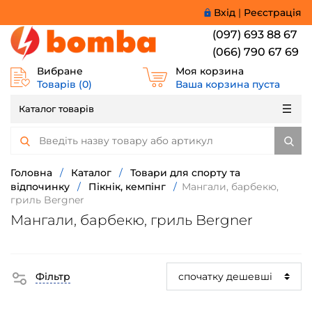
Вхід
|
Реєстрація
(097) 693 88 67
(066) 790 67 69
Вибране
Моя корзина
Товарів (
0
)
Ваша корзина пуста
Каталог товарів
Головна
/
Каталог
/
Товари для спорту та
відпочинку
/
Пікнік, кемпінг
/
Мангали, барбекю,
гриль Bergner
Мангали, барбекю, гриль Bergner
Фільтр