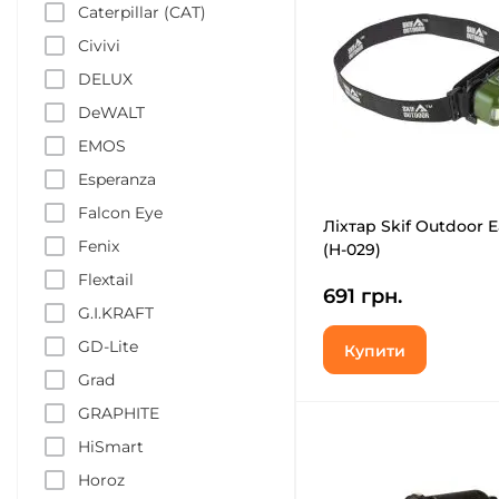
Caterpillar (CAT)
Civivi
DELUX
DeWALT
EMOS
Esperanza
Falcon Eye
Ліхтар Skif Outdoor 
Fenix
(H-029)
Flextail
691 грн.
G.I.KRAFT
GD-Lite
Купити
Grad
GRAPHITE
HiSmart
Horoz