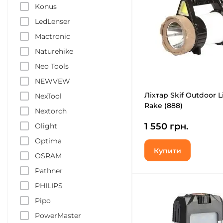
Konus
LedLenser
Mactronic
Naturehike
Neo Tools
NEWVEW
Ліхтар Skif Outdoor L
NexTool
Rake (888)
Nextorch
1 550 грн.
Olight
Optima
Купити
OSRAM
Pathner
PHILIPS
Pipo
PowerMaster