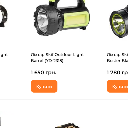
ight
Ліхтар Skif Outdoor Light
Ліхтар Sk
Barrel (YD-2318)
Buster Bl
1 650 грн.
1 780 гр
Купити
Купити