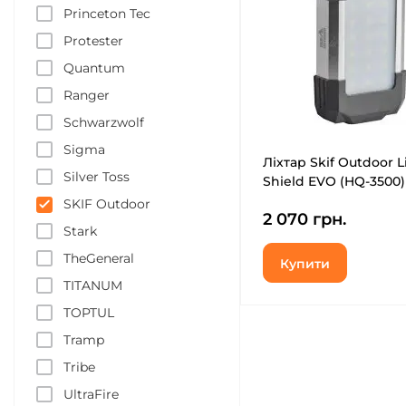
Princeton Tec
Protester
Quantum
Ranger
Schwarzwolf
Sigma
Ліхтар Skif Outdoor L
Silver Toss
Shield EVO (HQ-3500)
SKIF Outdoor
2 070 грн.
Stark
TheGeneral
Купити
TITANUM
TOPTUL
Tramp
Tribe
UltraFire