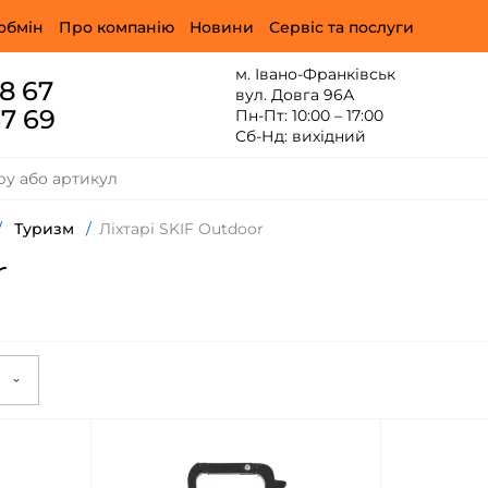
обмін
Про компанію
Новини
Сервіс та послуги
м. Івано-Франківськ
88 67
вул. Довга 96А
67 69
Пн-Пт: 10:00 – 17:00
Сб-Нд: вихідний
/
Туризм
/
Ліхтарі SKIF Outdoor
r