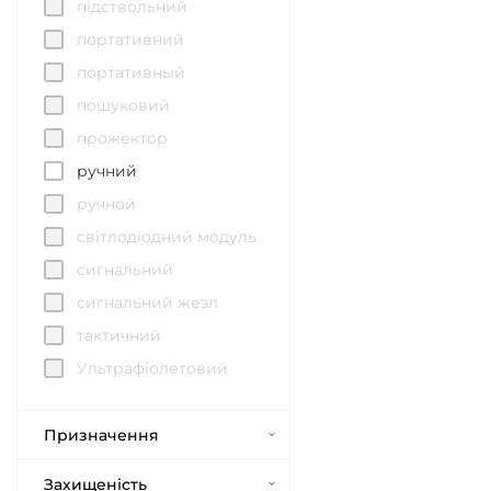
підствольний
портативний
портативный
пошуковий
прожектор
ручний
ручной
світлодіодний модуль
сигнальний
сигнальний жезл
тактичний
Ультрафіолетовий
Призначення
Захищеність