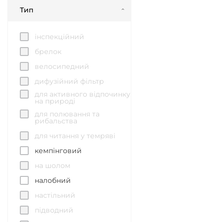
Тип
інспекційний
брелок
велосипедний
дифузійний фільтр
для активного відпочинку
на природі
для полювання та
рибальства
для читання у темряві
кемпінговий
на шолом
налобний
настільний
підводний