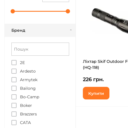
Бренд
Ліхтар Skif Outdoor F
2E
(HQ-118)
Ardesto
226 грн.
Armytek
Bailong
Купити
Bo-Camp
Boker
Brazzers
CATA