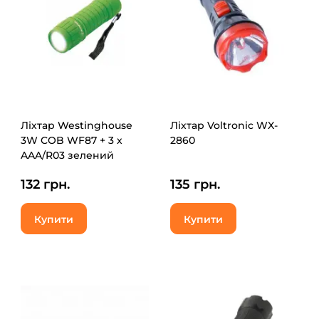
Ліхтар Westinghouse
Ліхтар Voltronic WX-
3W COB WF87 + 3 х
2860
AAA/R03 зелений
(WF87-
132 грн.
135 грн.
3R03PD16(green))
Купити
Купити