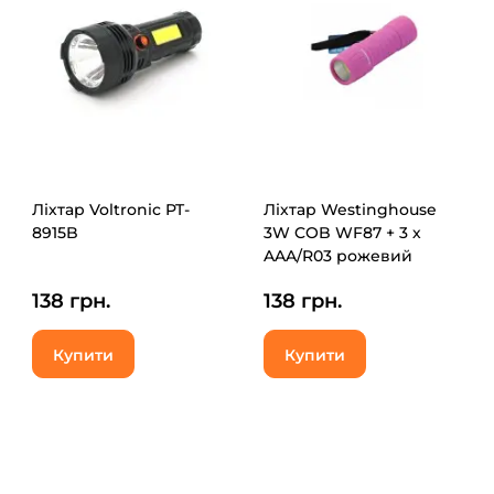
Ліхтар Voltronic PT-
Ліхтар Westinghouse
8915B
3W COB WF87 + 3 х
AAA/R03 рожевий
(WF87-3R03PD16(pink))
138 грн.
138 грн.
Купити
Купити