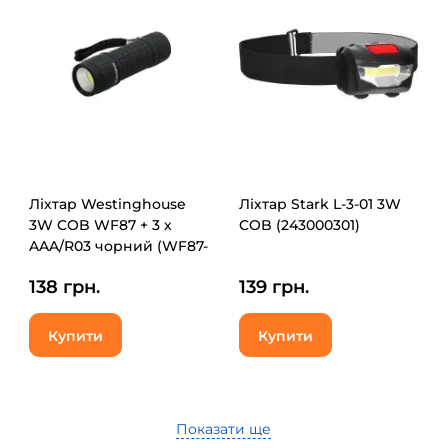
Ліхтар Westinghouse
Ліхтар Stark L-3-01 3W
3W COB WF87 + 3 х
COB (243000301)
AAA/R03 чорний (WF87-
3R03PD16(black))
138 грн.
139 грн.
Купити
Купити
Показати ще