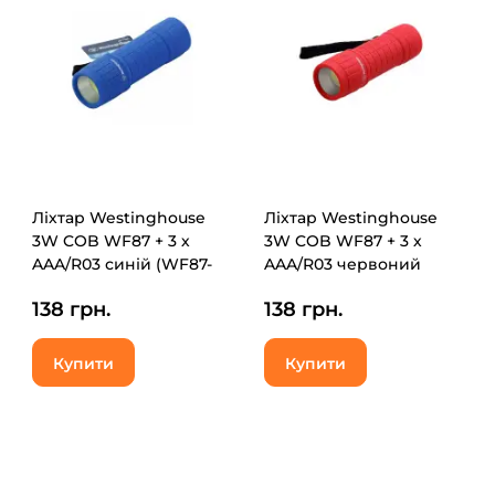
Ліхтар Westinghouse
Ліхтар Westinghouse
3W COB WF87 + 3 х
3W COB WF87 + 3 х
AAA/R03 синій (WF87-
AAA/R03 червоний
3R03PD16(blue))
(WF87-3R03PD16(red))
138 грн.
138 грн.
Купити
Купити