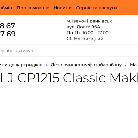
обмін
Про компанію
Новини
Сервіс та послуги
м. Івано-Франківськ
88 67
вул. Довга 96А
67 69
Пн-Пт: 10:00 – 17:00
Сб-Нд: вихідний
ини до картриджів
/
Лезо очищення/фотобарабану
/
Ma
J CP1215 Classic Ma