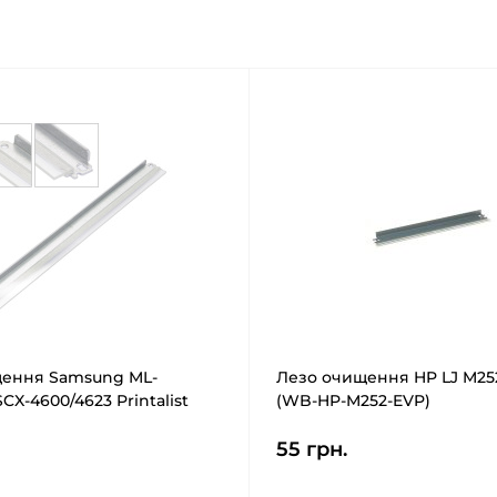
щення Samsung ML-
Лезо очищення HP LJ M252
SCX-4600/4623 Printalist
(WB-HP-M252-EVP)
-PL)
55 грн.