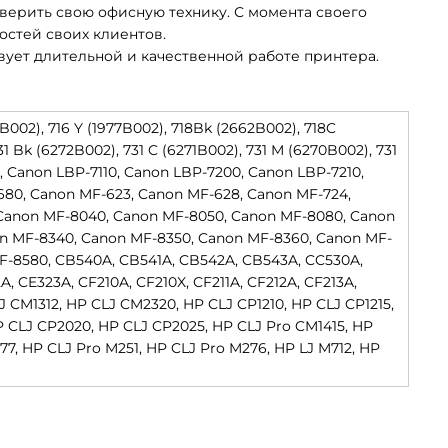
верить свою офисную технику. С момента своего
стей своих клиентов.
ует длительной и качественной работе принтера.
8B002), 716 Y (1977B002), 718Bk (2662B002), 718C
 Bk (6272B002), 731 C (6271B002), 731 M (6270B002), 731
, Canon LBP-7110, Canon LBP-7200, Canon LBP-7210,
680, Canon MF-623, Canon MF-628, Canon MF-724,
Canon MF-8040, Canon MF-8050, Canon MF-8080, Canon
n MF-8340, Canon MF-8350, Canon MF-8360, Canon MF-
F-8580, CB540A, CB541A, CB542A, CB543A, CC530A,
, CE323A, CF210A, CF210X, CF211A, CF212A, CF213A,
J CM1312, HP CLJ CM2320, HP CLJ CP1210, HP CLJ CP1215,
HP CLJ CP2020, HP CLJ CP2025, HP CLJ Pro CM1415, HP
77, HP CLJ Pro M251, HP CLJ Pro M276, HP LJ M712, HP