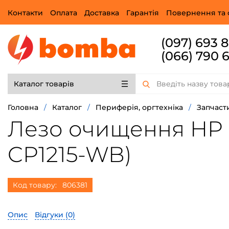
Контакти
Оплата
Доставка
Гарантія
Повернення та 
(097) 693 
(066) 790 
Каталог товарів
Головна
/
Каталог
/
Периферія, оргтехніка
/
Запчаст
Лезо очищення HP L
CP1215-WB)
Код товару:
806381
Опис
Відгуки (
0
)