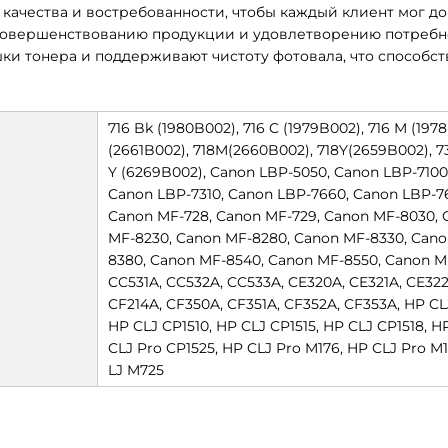
качества и востребованности, чтобы каждый клиент мог до
 совершенствованию продукции и удовлетворению потребно
и тонера и поддерживают чистоту фотовала, что способств
716 Bk (1980B002), 716 C (1979B002), 716 M (197
(2661B002), 718M(2660B002), 718Y(2659B002), 731
Y (6269B002), Canon LBP-5050, Canon LBP-7100
Canon LBP-7310, Canon LBP-7660, Canon LBP-7
Canon MF-728, Canon MF-729, Canon MF-8030, 
MF-8230, Canon MF-8280, Canon MF-8330, Cano
8380, Canon MF-8540, Canon MF-8550, Canon M
CC531A, CC532A, CC533A, CE320A, CE321A, CE322A
CF214A, CF350A, CF351A, CF352A, CF353A, HP CL
HP CLJ CP1510, HP CLJ CP1515, HP CLJ CP1518, 
CLJ Pro CP1525, HP CLJ Pro M176, HP CLJ Pro M1
LJ M725