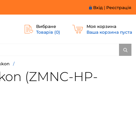
Вхід
|
Реєстрація
Вибране
Моя корзина
Товарів (
0
)
Ваша корзина пуста
kkon
/
kkon (ZMNC-HP-