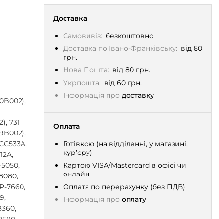
Доставка
Самовивіз:
безкоштовно
Доставка по Івано-Франківську:
від 80
грн.
Нова Пошта:
від 80 грн.
Укрпошта:
від 60 грн.
Інформація про
доставку
80B002),
), 731
Оплата
69B002),
 CC533A,
Готівкою (на відділенні, у магазині,
кур’єру)
12A,
-5050,
Картою VISA/Mastercard в офісі чи
онлайн
8080,
P-7660,
Оплата по перерахунку (без ПДВ)
9,
Інформація про
оплату
8360,