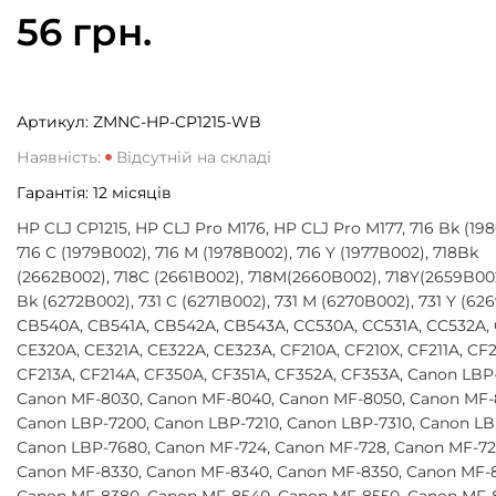
56 грн.
Артикул:
ZMNC-HP-CP1215-WB
Наявність:
Відсутній на складі
Гарантія:
12
місяців
HP CLJ CP1215, HP CLJ Pro M176, HP CLJ Pro M177, 716 Bk (19
716 C (1979B002), 716 M (1978B002), 716 Y (1977B002), 718Bk
(2662B002), 718C (2661B002), 718M(2660B002), 718Y(2659B002
Bk (6272B002), 731 C (6271B002), 731 M (6270B002), 731 Y (62
CB540A, CB541A, CB542A, CB543A, CC530A, CC531A, CC532A,
CE320A, CE321A, CE322A, CE323A, CF210A, CF210X, CF211A, CF2
CF213A, CF214A, CF350A, CF351A, CF352A, CF353A, Canon LBP
Canon MF-8030, Canon MF-8040, Canon MF-8050, Canon MF-
Canon LBP-7200, Canon LBP-7210, Canon LBP-7310, Canon LB
Canon LBP-7680, Canon MF-724, Canon MF-728, Canon MF-72
Canon MF-8330, Canon MF-8340, Canon MF-8350, Canon MF-