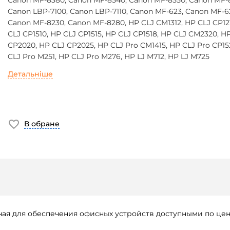
Canon MF-8380, Canon MF-8540, Canon MF-8550, Canon MF-
Canon LBP-7100, Canon LBP-7110, Canon MF-623, Canon MF-6
Canon MF-8230, Canon MF-8280, HP CLJ CM1312, HP CLJ CP12
CLJ CP1510, HP CLJ CP1515, HP CLJ CP1518, HP CLJ CM2320, H
CP2020, HP CLJ CP2025, HP CLJ Pro CM1415, HP CLJ Pro CP15
CLJ Pro M251, HP CLJ Pro M276, HP LJ M712, HP LJ M725
Детальніше
В обране
анная для обеспечения офисных устройств доступными по 