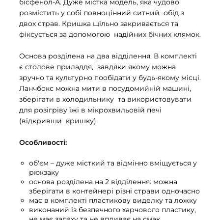
бісфенол-А. Дуже містка модель, яка чудово
розмістить у собі повноцінний ситний обід з
двох страв. Кришка щільно закривається та
фіксується за допомогою надійних бічних клямок.
Основа розділена на два відділення. В комплекті
є столове приладдя, завдяки якому можна
зручно та культурно пообідати у будь-якому місці.
Ланчбокс можна мити в посудомийній машині,
зберігати в холодильнику та використовувати
для розігріву їжі в мікрохвильовій печі
(відкривши кришку).
Особливості:
об'єм – дуже місткий та відмінно вміщується у
рюкзаку
основа розділена на 2 відділення: можна
зберігати в контейнері різні страви одночасно
має в комплекті пластикову виделку та ложку
виконаний із безпечного харчового пластику,
не має запаху та не впливає на смак