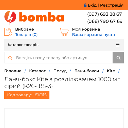
Вхід
|
Реєстрація
(097) 693 88 67
(066) 790 67 69
Вибране
Моя корзина
Товарів (
0
)
Ваша корзина пуста
Каталог товарів
Головна
/
Каталог
/
Посуд
/
Ланч-бокси
/
Kite
/
Ланч-бокс Kite з розділювачем 1000 мл
сірий (K26-185-3)
Код товару:
810115