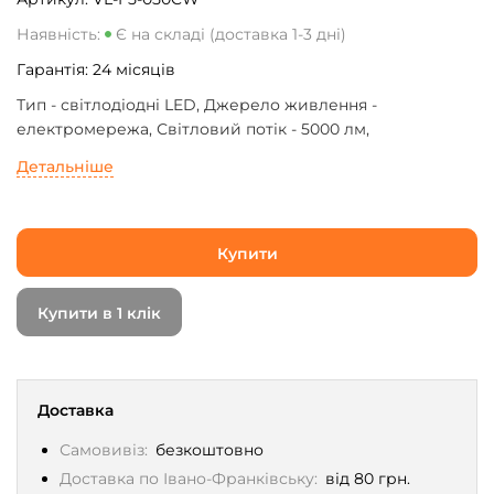
Наявність:
Є на складі (доставка 1-3 дні)
Гарантія:
24
місяців
Тип - світлодіодні LED, Джерело живлення -
електромережа, Світловий потік - 5000 лм,
Температура світла - 3000 K, 5000 K, 6500 K, Напруга -
Детальніше
220-240 В, Клас захисту - IP65, IK07
Купити
Купити в 1 клік
Доставка
Самовивіз:
безкоштовно
Доставка по Івано-Франківську:
від 80 грн.