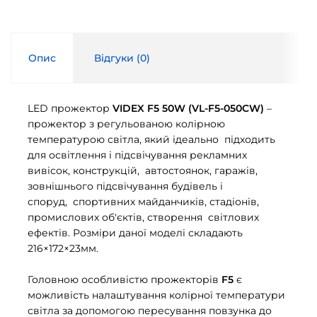
Опис
Відгуки (
0
)
LED прожектор
VIDEX F5 50W (VL-F5-050CW)
–
прожектор з регульованою колірною
температурою світла, який ідеально підходить
для освітлення і підсвічування рекламних
вивісок, конструкцій, автостоянок, гаражів,
зовнішнього підсвічування будівель і
споруд, спортивних майданчиків, стадіонів,
промислових об'єктів, створення світлових
ефектів. Розміри даної моделі складають
216×172×23мм.
Головною особливістю прожекторів
F5
є
можливість налаштування колірної температури
світла за допомогою пересування повзунка до