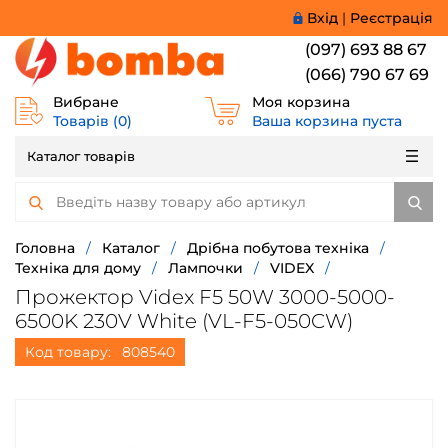
Вхід
|
Реєстрація
(097) 693 88 67
(066) 790 67 69
Вибране
Моя корзина
Товарів (
0
)
Ваша корзина пуста
Каталог товарів
Головна
/
Каталог
/
Дрібна побутова техніка
/
Техніка для дому
/
Лампочки
/
VIDEX
/
Прожектор Videx F5 50W 3000-5000-
6500K 230V White (VL-F5-050CW)
Код товару:
808540