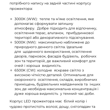
потрібного напису на задній частині корпусу
прожектора:
3000К (WW): тепле та м’яке освітлення, яке
допомагає сформувати затишну
атмосферу. Добре підходить для відпочинку,
освітлення терас, альтанок, прибудинкової
території або декоративного підсвічування.
5000К (NW): максимально наближене до
природного денного світла. Ідеальне
для щоденного використання, освітлення
дворів, парковок, фасадів будівель, робочих
зон та територій, де важливий комфорт для
очей і хороша видимість.
6500K (CW): холодне яскраве світло з
високою чіткістю деталей. Оптимальне для
охоронного освітлення, складів, виробничих
приміщень, будівельних майданчиків та інших
зон, де необхідна максимальна концентрація і
дуже хороша видимість у темний час доби.
Корпус LED прожектора має білий колір і
чудово протистоїть волозі, дощу, снігопадам та