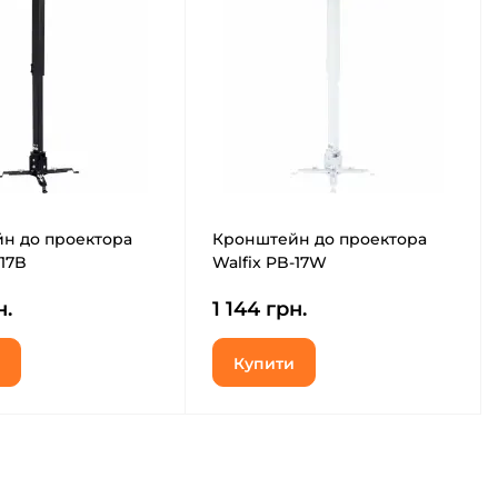
н до проектора
Кронштейн до проектора
-17B
Walfix PB-17W
н.
1 144 грн.
Купити