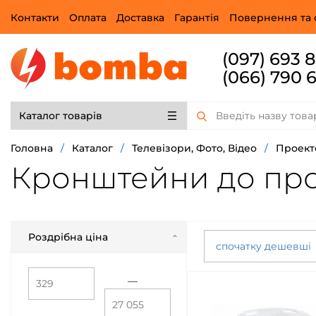
Контакти
Оплата
Доставка
Гарантія
Повернення та 
(097) 693 
(066) 790 
Каталог товарів
Головна
/
Каталог
/
Телевізори, Фото, Відео
/
Проект
Кронштейни до прое
Роздрібна ціна
спочатку дешевші
—