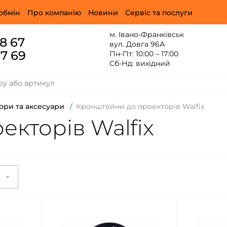
обмін
Про компанію
Новини
Сервіс та послуги
м. Івано-Франківськ
88 67
вул. Довга 96А
67 69
Пн-Пт: 10:00 – 17:00
Сб-Нд: вихідний
ори та аксесуари
/
Кронштейни до проекторів Walfix
кторів Walfix