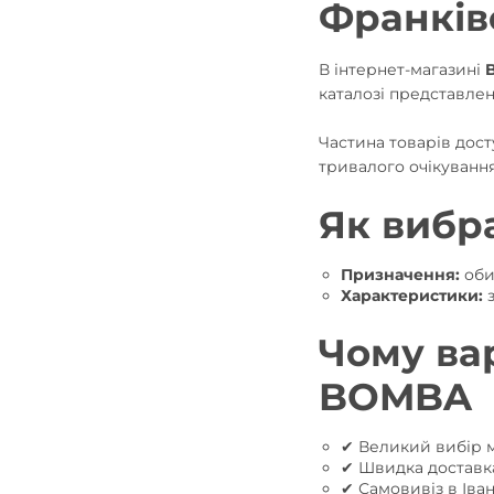
Франків
В інтернет-магазині
каталозі представлен
Частина товарів дост
тривалого очікування
Як вибр
Призначення:
оби
Характеристики:
з
Чому ва
BOMBA
✔ Великий вибір м
✔ Швидка доставка
✔ Самовивіз в Іва