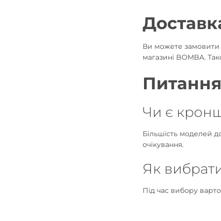
Доставк
Ви можете замовити 
магазині BOMBA. Тако
Питання
Чи є кронш
Більшість моделей до
очікування.
Як вибрат
Під час вибору варт