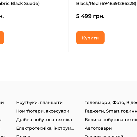
abric Black Suede)
Black/Red (6948391286228)
н.
5 499 грн.
Купити
ни
Ноутбуки, планшети
Телевізори, Фото, Віде
Комп'ютери, аксесуари
я
Дрібна побутова техніка
Велика побутова техні
а
Електротехніка, інструменти
Автотовари
ня
Посуд
Товари для дітей