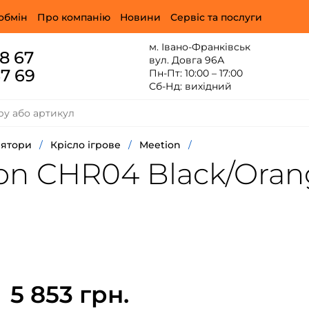
обмін
Про компанію
Новини
Сервіс та послуги
м. Івано-Франківськ
88 67
вул. Довга 96А
67 69
Пн-Пт: 10:00 – 17:00
Сб-Нд: вихідний
лятори
/
Крісло ігрове
/
Meetion
/
ion CHR04 Black/Ora
5 853 грн.