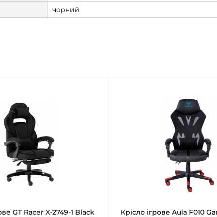
чорний
ове GT Racer X-2749-1 Black
Крісло ігрове Aula F010 G