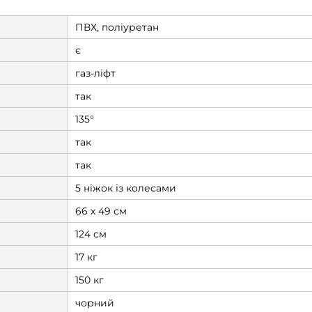
ПВХ, поліуретан
є
газ-ліфт
так
135°
так
так
5 ніжок із колесами
66 х 49 см
124 см
17 кг
150 кг
чорний