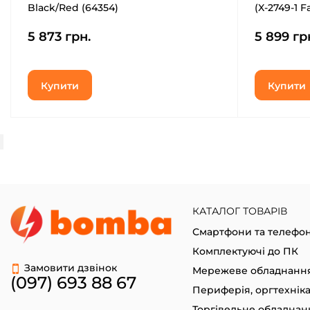
Black/Red (64354)
(X-2749-1 F
5 873 грн.
5 899 гр
Купити
Купити
КАТАЛОГ ТОВАРІВ
Смартфони та телефо
Комплектуючі до ПК
Замовити дзвінок
Мережеве обладнанн
(097) 693 88 67
Периферія, оргтехнік
Торгівельне обладнан