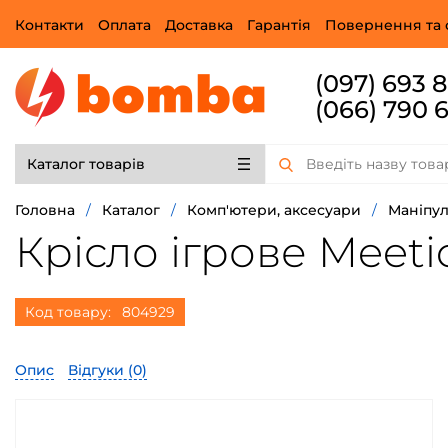
Контакти
Оплата
Доставка
Гарантія
Повернення та 
(097) 693 
(066) 790 
Каталог товарів
Головна
/
Каталог
/
Комп'ютери, аксесуари
/
Маніпу
Крісло ігрове Meet
Код товару:
804929
Опис
Відгуки (
0
)