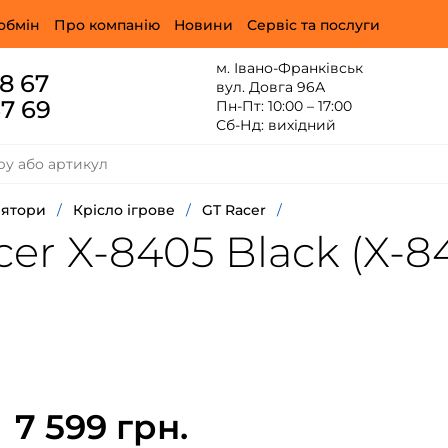
обмін
Про компанію
Новини
Сервіс та послуги
м. Івано-Франківськ
88 67
вул. Довга 96А
67 69
Пн-Пт: 10:00 – 17:00
Сб-Нд: вихідний
лятори
/
Крісло ігрове
/
GT Racer
/
er X-8405 Black (X-84
7 599 грн.