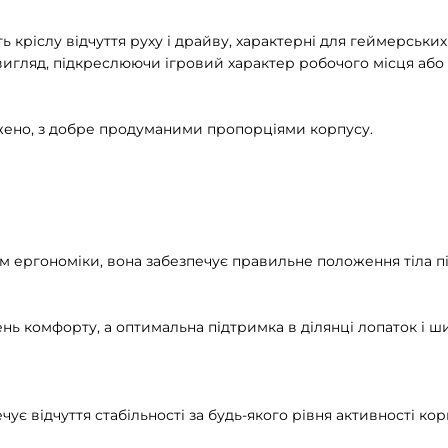
ь кріслу відчуття руху і драйву, характерні для геймерськ
вигляд, підкреслюючи ігровий характер робочого місця або 
жено, з добре продуманими пропорціями корпусу.
 ергономіки, вона забезпечує правильне положення тіла під
нь комфорту, а оптимальна підтримка в ділянці лопаток і ш
ечує відчуття стабільності за будь-якого рівня активності ко