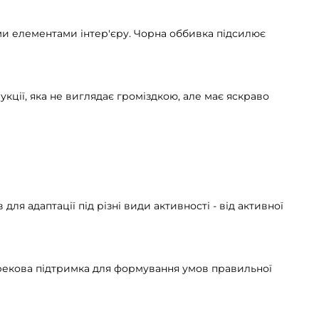
ими елементами інтер'єру. Чорна оббивка підсилює
укції, яка не виглядає громіздкою, але має яскраво
ля адаптації під різні види активності - від активної
рекова підтримка для формування умов правильної