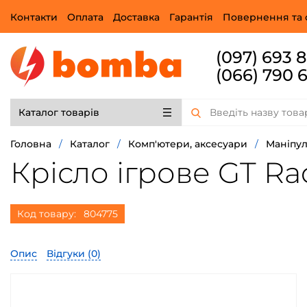
Контакти
Оплата
Доставка
Гарантія
Повернення та 
(097) 693 
(066) 790 
Каталог товарів
Головна
/
Каталог
/
Комп'ютери, аксесуари
/
Маніпу
Крісло ігрове GT Rac
Код товару:
804775
Опис
Відгуки (
0
)