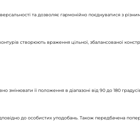
іверсальності та дозволяє гармонійно поєднуватися з різн
ї контурів створюють враження цільної, збалансованої констр
змінювати її положення в діапазоні від 90 до 180 градусів д
дповідно до особистих уподобань. Також передбачена попе