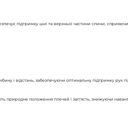
безпечує підтримку шиї та верхньої частини спини, сприяюч
.
ибину і відстань, забезпечуючи оптимальну підтримку рук пі
ь природне положення плечей і зап'ясть, знижуючи наванта