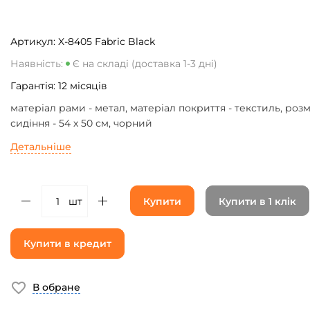
Артикул:
X-8405 Fabric Black
Наявність:
Є на складі (доставка 1-3 дні)
Гарантія:
12
місяців
матеріал рами - метал, матеріал покриття - текстиль, розм
сидіння - 54 х 50 см, чорний
Детальніше
шт
Купити
Купити в 1 клік
Купити в кредит
В обране