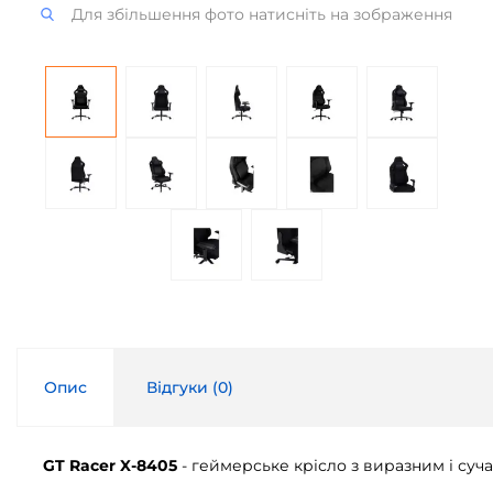
Для збільшення фото натисніть на зображення
Опис
Відгуки (
0
)
GT Racer X-8405
- геймерське крісло з виразним і суч