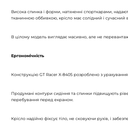
Висока спинка і форми, натхненні спорткарами, надают
тканинною оббивкою, крісло має солідний і сучасний 
В цілому модель виглядає масивно, але не переванта
Ергономічність
Конструкцію GT Racer X-8405 розроблено з урахуванням
Продумані контури сидіння та спинки підвищують ріве
перебування перед екраном.
Крісло надійно фіксує тіло, не сковуючи рухів, і забезп