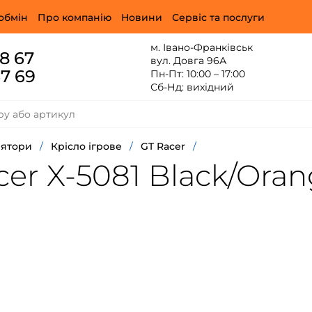
обмін
Про компанію
Новини
Сервіс та послуги
м. Івано-Франківськ
88 67
вул. Довга 96А
67 69
Пн-Пт: 10:00 – 17:00
Сб-Нд: вихідний
лятори
/
Крісло ігрове
/
GT Racer
/
er X-5081 Black/Oran