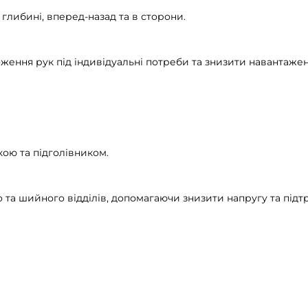
глибині, вперед-назад та в сторони.
ення рук під індивідуальні потреби та знизити навантаження
ю та підголівником.
та шийного відділів, допомагаючи знизити напругу та підт