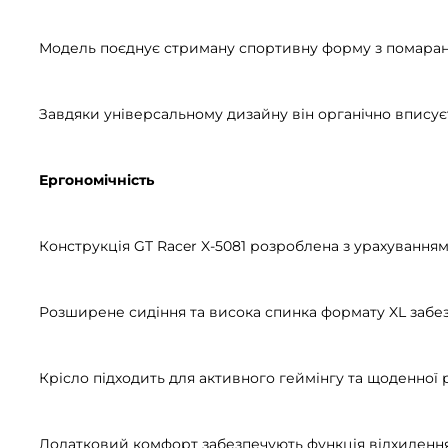
Модель поєднує стриману спортивну форму з помаран
Завдяки універсальному дизайну він органічно вписує
Ергономічність
Конструкція GT Racer X-5081 розроблена з урахуванням
Розширене сидіння та висока спинка формату XL забе
Крісло підходить для активного геймінгу та щоденної 
Додатковий комфорт забезпечують функція відхилення 