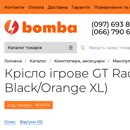
Контакти
Оплата
Доставка
Гарантія
Повернення та 
(097) 693 
(066) 790 
Каталог товарів
Головна
/
Каталог
/
Комп'ютери, аксесуари
/
Маніпу
Крісло ігрове GT Rac
Black/Orange XL)
Код товару:
804774
Опис
Відгуки (
0
)