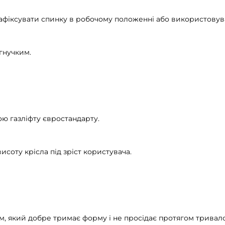
зафіксувати спинку в робочому положенні або використовув
гнучким.
ю газліфту євростандарту.
соту крісла під зріст користувача.
м, який добре тримає форму і не просідає протягом тривало