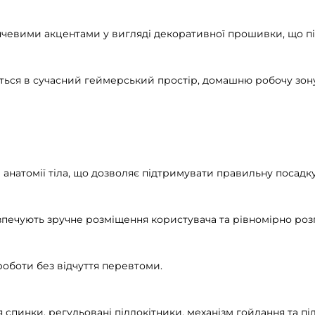
чевими акцентами у вигляді декоративної прошивки, що пі
ться в сучасний геймерський простір, домашню робочу зону
 анатомії тіла, що дозволяє підтримувати правильну посадку 
зпечують зручне розміщення користувача та рівномірно роз
роботи без відчуття перевтоми.
спинки, регульовані підлокітники, механізм гойдання та п