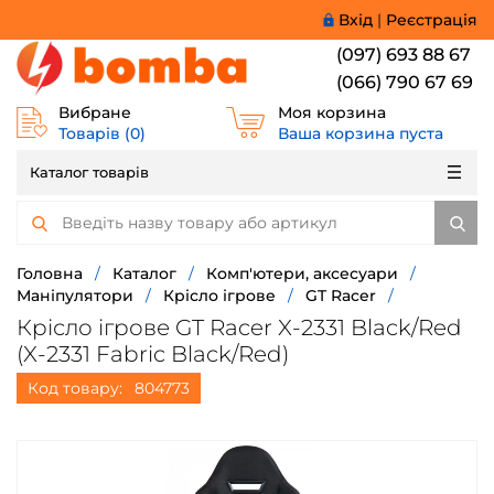
Вхід
|
Реєстрація
(097) 693 88 67
(066) 790 67 69
Вибране
Моя корзина
Товарів (
0
)
Ваша корзина пуста
Каталог товарів
Головна
/
Каталог
/
Комп'ютери, аксесуари
/
Маніпулятори
/
Крісло ігрове
/
GT Racer
/
Крісло ігрове GT Racer X-2331 Black/Red
(X-2331 Fabric Black/Red)
Код товару:
804773