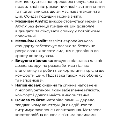
комплектується поперековою подушкою для
правильної підтримки нижньої частини спини
та підголівником, що знімає навантаження з
шиї. Обидві подушки можна зняти.
Механізм Anyfix:
використовується механізм
Anyfix
без функції гойдання. Він дозволяє
відкидати та фіксувати спинку у потрібному
положенні.
Механізм Gaslift:
газліфт європейського
стандарту забезпечує плавне та безпечне
регулювання висоти сидіння відповідно до
зросту користувача.
Висувна підставка:
висувна підставка для ніг
дозволяє зручно розслабитися під час
відпочинку та робить використання крісла ще
комфортнішим. Підставка також має оббивку
та наповнювач.
Наповнювач:
сидіння та спинка наповнені
пінополіуретаном, який забезпечує м’якість,
комфорт і довговічність використання.
Основа та база:
матеріал рами — дерево,
завдяки чому конструкція є надійною та
витримує заявлене навантаження. Металева
хрестоподібна основа з п’ятьма роликами