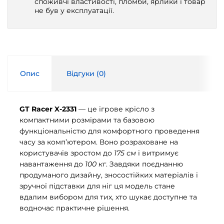
споживчі властивості, пломби, ярлики і товар
не був у експлуатації.
Опис
Відгуки (
0
)
GT Racer X-2331
— це ігрове крісло з
компактними розмірами та базовою
функціональністю для комфортного проведення
часу за комп’ютером. Воно розраховане на
користувачів зростом до
175 см
і витримує
навантаження до
100 кг
. Завдяки поєднанню
продуманого дизайну, зносостійких матеріалів і
зручної підставки для ніг ця модель стане
вдалим вибором для тих, хто шукає доступне та
водночас практичне рішення.