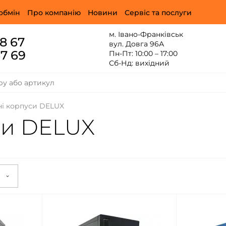
обмін
Про компанію
Новини
Сервіс та послуги
м. Івано-Франківськ
88 67
вул. Довга 96А
67 69
Пн-Пт: 10:00 – 17:00
Сб-Нд: вихідний
і корпуси DELUX
си DELUX