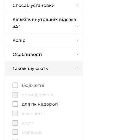
Способ установки
Кількіть внутрішніх відсіків
3.5"
Колір
Особливості
Також шукають
бюджетні
великі для пк
для пк недорогі
компактні
круті
маленькі