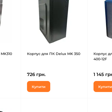
 MK310
Корпус для ПК Delux MK 350
Корпус дл
400-12F
726 грн.
1 145 гр
Купити
Купити