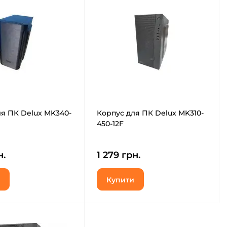
я ПК Delux MK340-
Корпус для ПК Delux MK310-
450-12F
н.
1 279 грн.
Купити