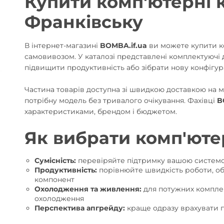
Купити комп'ютерні к
Франківську
В інтернет-магазині
BOMBA.if.ua
ви можете купити ко
самовивозом. У каталозі представлені комплектуючі д
підвищити продуктивність або зібрати нову конфігур
Частина товарів доступна зі швидкою доставкою на м
потрібну модель без тривалого очікування. Фахівці
B
характеристиками, брендом і бюджетом.
Як вибрати комп'юте
Сумісність:
перевіряйте підтримку вашою системою
Продуктивність:
порівнюйте швидкість роботи, об’є
компонент
Охолодження та живлення:
для потужних компле
охолодження
Перспектива апгрейду:
краще одразу врахувати 