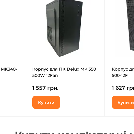
 MK340-
Корпус для ПК Delux MK 350
Корпус дл
500W 12Fan
500-12F
1 557 грн.
1 627 гр
Купити
Купити