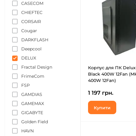
CASECOM
CHIEFTEC
CORSAIR
Cougar
DARKFLASH
Deepcool
DELUX
Fractal Design
Корпус для ПК Delux
Black 400W 12Fan (M
FrimeCom
400W 12Fan)
FSP
1 197 грн.
GAMDIAS
GAMEMAX
Купити
GIGABYTE
Golden Field
HAVN