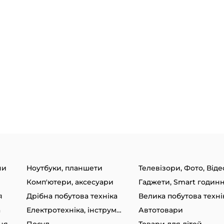
ни
Ноутбуки, планшети
Телевізори, Фото, Віде
Комп'ютери, аксесуари
я
Дрібна побутова техніка
Велика побутова техні
а
Електротехніка, інструменти
Автотовари