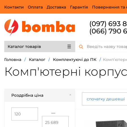
Контакти
Оплата
Доставка
Гарантія
Повернення та 
(097) 693 
(066) 790 
Каталог товарів
Головна
/
Каталог
/
Комплектуючі до ПК
/
Комп'ютерн
Комп'ютерні корпу
Роздрібна ціна
спочатку дешевші
—