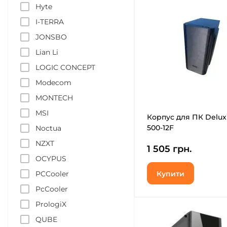
Hyte
I-TERRA
JONSBO
Lian Li
LOGIC CONCEPT
Modecom
MONTECH
MSI
Корпус для ПК Delux
500-12F
Noctua
NZXT
1 505 грн.
OCYPUS
PCCooler
Купити
PcСooler
PrologiX
QUBE