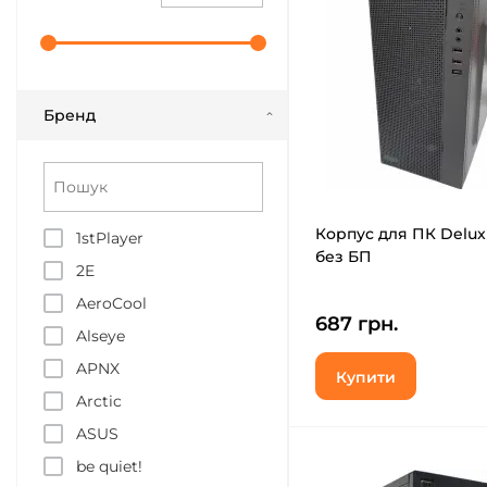
Бренд
Корпус для ПК Delux
1stPlayer
без БП
2E
AeroCool
687 грн.
Alseye
APNX
Купити
Arctic
ASUS
be quiet!