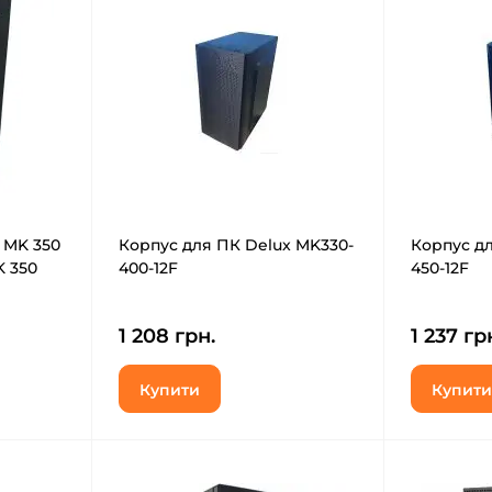
 MK 350
Корпус для ПК Delux MK330-
Корпус дл
K 350
400-12F
450-12F
1 208 грн.
1 237 гр
Купити
Купити