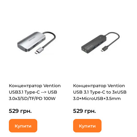
Концентратор Vention
Концентратор Vention
USB3.1 Type-C --> USB
USB 3.1 Type-C to 3xUSB
3.0x3/SD/TF/PD 100W
3.0+MicroUSB+3.5mm
Hub 6-in-1 (TNHHB)
Sound Adapter black
529 грн.
529 грн.
(TGQBB)
Купити
Купити