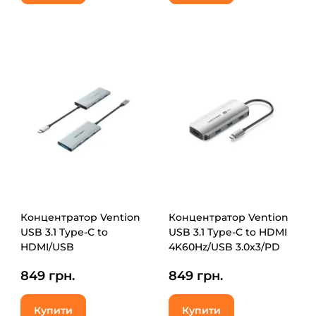
Концентратор Vention
Концентратор Vention
USB 3.1 Type-C to
USB 3.1 Type-C to HDMI
HDMI/USB
4K60Hz/USB 3.0x3/PD
3.0x3/SD/TF/PD 100W 7-
100W 5-in-1 (TQDHB)
849 грн.
849 грн.
in-1 (TOPHB)
Купити
Купити