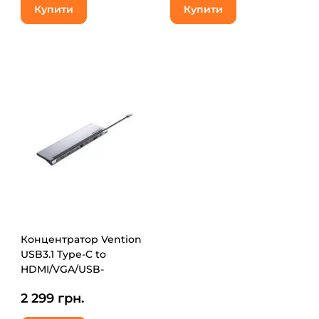
Купити
Купити
Концентратор Vention
USB3.1 Type-C to
HDMI/VGA/USB-
C/USB3.0x3/RJ45/SD/TF/TRRS
2 299 грн.
3.5mm/PD 100W 11in1
(THTHC)