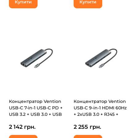
Купити
Купити
Концентратор Vention
Концентратор Vention
USB-C 7-in-1 USB-C PD +
USB-C 9-in-1 HDMI 60Hz
USB 3.2 + USB 3.0 + USB
+ 2xUSB 3.0 + RJ45 +
2.0 + RJ45 + SD/TF +
SD/TF + 3.5mm + PD
2 142 грн.
2 255 грн.
HDMI 0.15m (TGUHB)
100W (TGVHB)