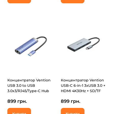
Концентратор Vention
Концентратор Vention
USB 3.0 to USB
USB-C 6-in-1 3xUSB 3.0 +
3.0x3/RJ45/Type-C Hub
HDMI 4K30Hz + SD/TF
Blue Aluminum Alloy 5-
0.15m (TOOHB)
899 грн.
899 грн.
in-1 (TGFSB)
Купити
Купити