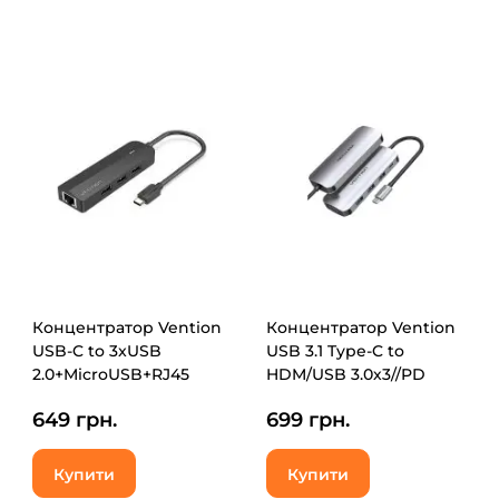
Концентратор Vention
Концентратор Vention
USB-C to 3xUSB
USB 3.1 Type-C to
2.0+MicroUSB+RJ45
HDM/USB 3.0х3//PD
100M Ethernet black
100W 5-in-1 (THFHB)
649 грн.
699 грн.
(TGOBB)
Купити
Купити