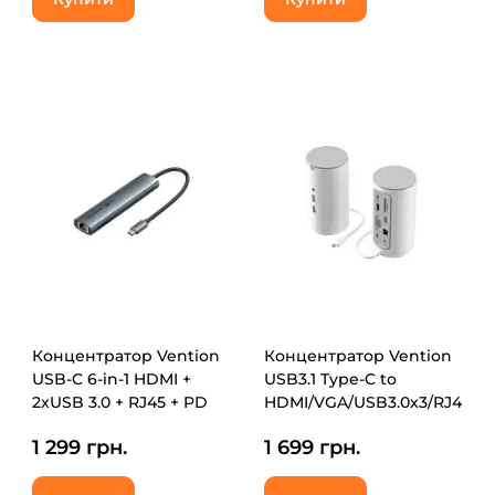
Концентратор Vention
Концентратор Vention
USB-C 6-in-1 HDMI +
USB3.1 Type-C to
2xUSB 3.0 + RJ45 + PD
HDMI/VGA/USB3.0x3/RJ45/SD
100W (TGNHB)
3.5m/PD/DC100W12-in-1
1 299 грн.
1 699 грн.
(TPHWC-EU)