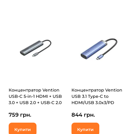
Концентратор Vention
Концентратор Vention
USB-C 5-in-1 HDMI + USB
USB 3.1 Type-C to
3.0 + USB 2.0 + USB-C 2.0
HDMI/USB 3.0x3/PD
+ PD 100W (TGLHB)
100W Blue Aluminum
759 грн.
844 грн.
Alloy Hub 5-in-1 (TGESB)
Купити
Купити