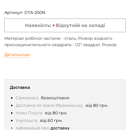
Артикул:
DTA-200N
Наявність:
Відсутній на складі
Матеріал робочої частини - сталь, Розмір вхідного
присоединительного квадрата - 1/2" квадрат, Розмір
вихідного присоединительного квадрата - 1/2" квадрат,
Детальніше
75 мм, Застосування - адаптер динамометричний
цифровий, для трищіточного ключа
Доставка
Самовивіз:
безкоштовно
Доставка по Івано-Франківську:
від 80 грн.
Нова Пошта:
від 80 грн.
Укрпошта:
від 60 грн.
Інформація про
доставку