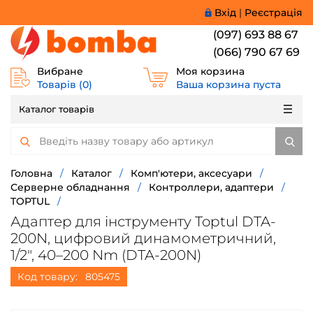
Вхід
|
Реєстрація
(097) 693 88 67
(066) 790 67 69
Вибране
Моя корзина
Товарів (
0
)
Ваша корзина пуста
Каталог товарів
Головна
/
Каталог
/
Комп'ютери, аксесуари
/
Серверне обладнання
/
Контроллери, адаптери
/
TOPTUL
/
Адаптер для інструменту Toptul DTA-
200N, цифровий динамометричний,
1/2", 40–200 Nm (DTA-200N)
Код товару:
805475