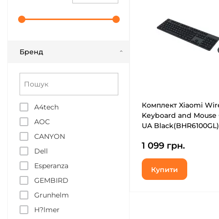
Бренд
Комплект Xiaomi Wir
A4tech
Keyboard and Mouse
AOC
UA Black(BHR6100GL)
(994484)
CANYON
1 099 грн.
Dell
Esperanza
Купити
GEMBIRD
Grunhelm
H?lmer