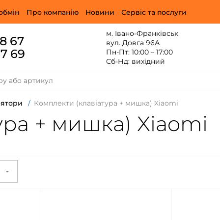
обмін
Про компанію
Новини
Сервіс та послуги
м. Івано-Франківськ
88 67
вул. Довга 96А
67 69
Пн-Пт: 10:00 – 17:00
Сб-Нд: вихідний
лятори
/
Комплекти (клавіатура + мишка) Xiaomi
ура + мишка) Xiaomi