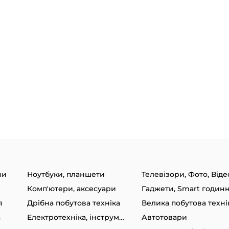
ни
Ноутбуки, планшети
Телевізори, Фото, Віде
Комп'ютери, аксесуари
я
Дрібна побутова техніка
Велика побутова техні
а
Електротехніка, інструменти
Автотовари