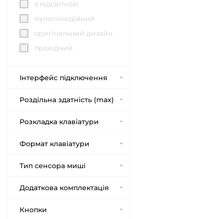
з підсвіткою
мультимедійний
оригінальний дизайн
провідний
Інтерфейс підключення
Роздільна здатність (max)
Розкладка клавіатури
Формат клавіатури
Тип сенсора миші
Додаткова комплектація
Кнопки