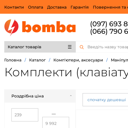
Контакти
Оплата
Доставка
Гарантія
Повернення та 
(097) 693 
(066) 790 
Каталог товарів
Головна
/
Каталог
/
Комп'ютери, аксесуари
/
Маніпу
Комплекти (клавіат
Роздрібна ціна
спочатку дешевші
—