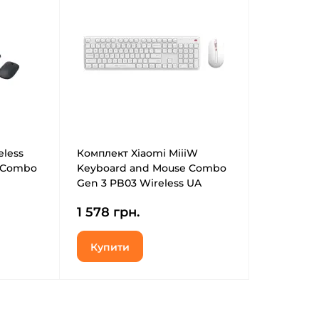
eless
Комплект Xiaomi MiiiW
 Combo
Keyboard and Mouse Combo
Gen 3 PB03 Wireless UA
White (MW24PB03 White)
1 578 грн.
Купити