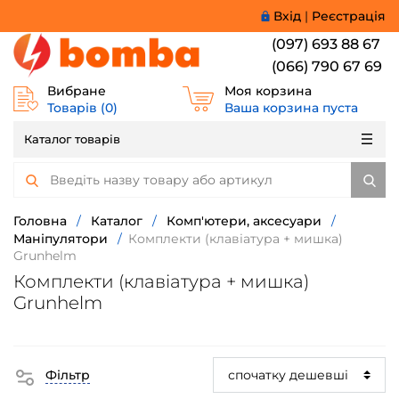
Вхід
|
Реєстрація
(097) 693 88 67
(066) 790 67 69
Вибране
Моя корзина
Товарів (
0
)
Ваша корзина пуста
Каталог товарів
Головна
/
Каталог
/
Комп'ютери, аксесуари
/
Маніпулятори
/
Комплекти (клавіатура + мишка)
Grunhelm
Комплекти (клавіатура + мишка)
Grunhelm
Фільтр