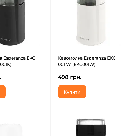
 Esperanza EKC
Кавомолка Esperanza EKC
C001K)
001 W (EKC001W)
.
498 грн.
Купити