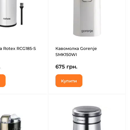
 Rotex RCG185-S
Кавомолка Gorenje
SMK150WI
.
675 грн.
Купити