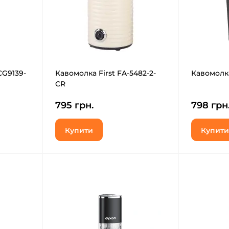
CG9139-
Кавомолка First FA-5482-2-
Кавомолк
CR
795 грн.
798 грн
Купити
Купити