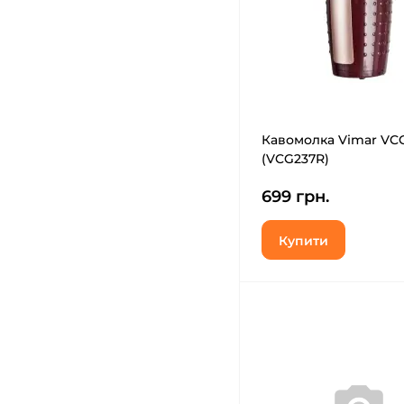
Кавомолка Vimar VCG
(VCG237R)
699 грн.
Купити