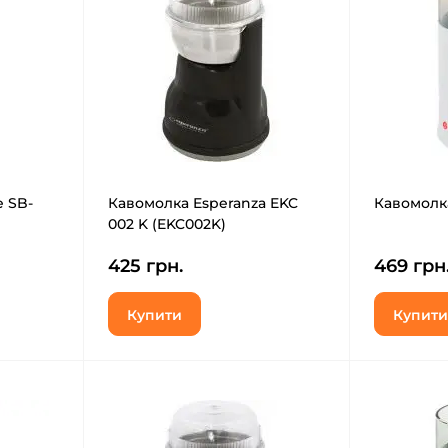
 SB-
Кавомолка Esperanza EKC
Кавомолка
002 K (EKC002K)
425 грн.
469 грн
Купити
Купити