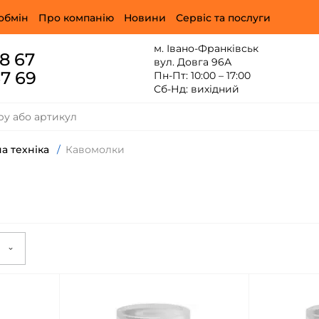
обмін
Про компанію
Новини
Сервіс та послуги
м. Івано-Франківськ
88 67
вул. Довга 96А
67 69
Пн-Пт: 10:00 – 17:00
Сб-Нд: вихідний
а техніка
/
Кавомолки