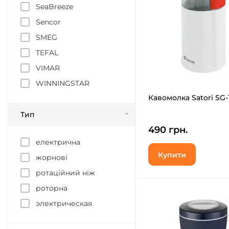
SeaBreeze
Sencor
SMEG
TEFAL
VIMAR
WINNINGSTAR
Кавомолка Satori SG
Тип
490 грн.
електрична
Купити
жорнові
ротаційний ніж
роторна
электрическая