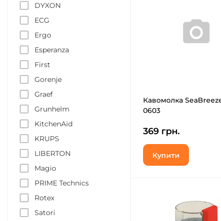
DYXON
ECG
Ergo
Esperanza
First
Gorenje
Graef
Кавомолка SeaBreeze
Grunhelm
0603
KitchenAid
369 грн.
KRUPS
LIBERTON
Купити
Magio
PRIME Technics
Rotex
Satori