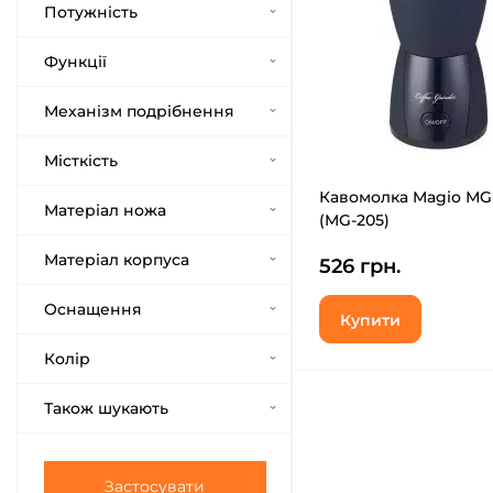
Потужність
Функції
Механізм подрібнення
Місткість
Кавомолка Magio МG
Матеріал ножа
(MG-205)
Матеріал корпуса
526 грн.
Оснащення
Купити
Колір
Також шукають
Застосувати