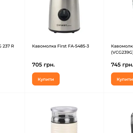
 237 R
Кавомолка First FA-5485-3
Кавомолк
(VCG239G
705 грн.
745 грн
Купити
Купити