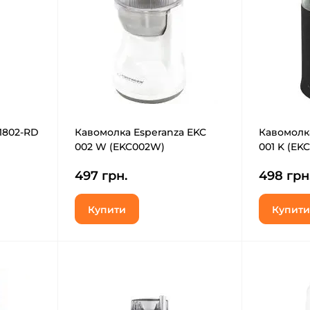
-1802-RD
Кавомолка Esperanza EKC
Кавомолка
002 W (EKC002W)
001 K (EK
497 грн.
498 грн
Купити
Купити