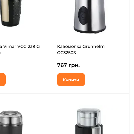
а Vimar VCG 239 G
Кавомолка Grunhelm
)
GC3250S
.
767 грн.
Купити