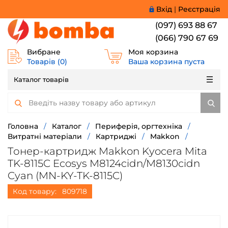
Вхід
|
Реєстрація
(097) 693 88 67
(066) 790 67 69
Вибране
Моя корзина
Товарів (
0
)
Ваша корзина пуста
Каталог товарів
Головна
/
Каталог
/
Периферія, оргтехніка
/
Витратні матеріали
/
Картриджі
/
Makkon
/
Тонер-картридж Makkon Kyocera Mita
TK-8115C Ecosys M8124cidn/M8130cidn
Cyan (MN-KY-TK-8115C)
Код товару:
809718