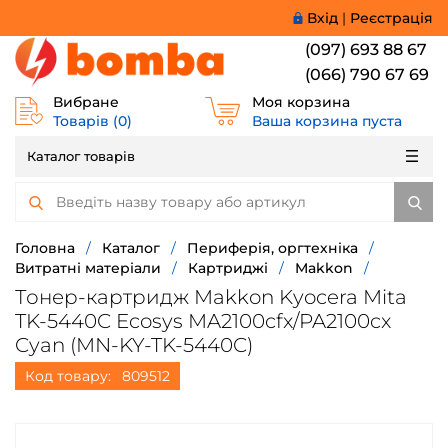
Вхід
|
Реєстрація
(097) 693 88 67
(066) 790 67 69
Вибране
Моя корзина
Товарів (
0
)
Ваша корзина пуста
Каталог товарів
Головна
/
Каталог
/
Периферія, оргтехніка
/
Витратні матеріали
/
Картриджі
/
Makkon
/
Тонер-картридж Makkon Kyocera Mita
TK-5440C Ecosys MA2100cfx/PA2100cx
Cyan (MN-KY-TK-5440C)
Код товару:
809512