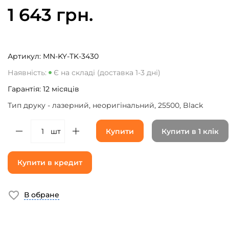
1 643 грн.
Артикул:
MN-KY-TK-3430
Наявність:
Є на складі (доставка 1-3 дні)
Гарантія:
12
місяців
Тип друку - лазерний, неоригінальний, 25500, Black
шт
Купити
Купити в 1 клік
Купити в кредит
В обране