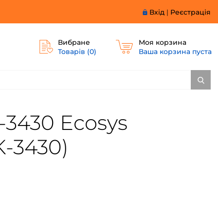
Вхід
|
Реєстрація
Вибране
Моя корзина
Товарів (
0
)
Ваша корзина пуста
-3430 Ecosys
K-3430)