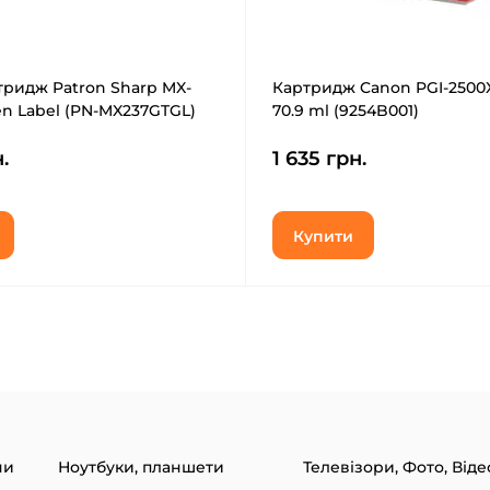
тридж Patron Sharp MX-
Картридж Canon PGI-2500X
en Label (PN-MX237GTGL)
70.9 ml (9254B001)
.
1 635 грн.
Купити
ни
Ноутбуки, планшети
Телевізори, Фото, Віде