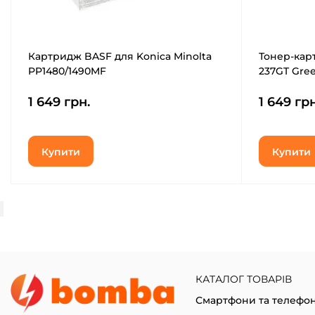
Картридж BASF для Konica Minolta
Тонер-кар
PP1480/1490MF
237GT Gre
/9967000877/+SmartCard (KT-1480-
1 649 грн.
1 649 грн
9967000877)
Купити
Купити
КАТАЛОГ ТОВАРІВ
Смартфони та телефо