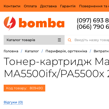
Контакти
Оплата
Доставка
Гарантія
Повернення та 
(097) 693 
(066) 790 
Каталог товарів
Головна
/
Каталог
/
Периферія, оргтехніка
/
Витратн
Тонер-картридж Mak
MA5500ifx/PA5500x 2
Код товару:
809490
Відгуки (
0
)