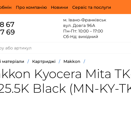
обмін
Про компанію
Новини
Сервіс та послуги
м. Івано-Франківськ
88 67
вул. Довга 96А
67 69
Пн-Пт: 10:00 – 17:00
Сб-Нд: вихідний
і матеріали
/
Картриджі
/
Makkon
/
kon Kyocera Mita TK
5.5K Black (MN-KY-T