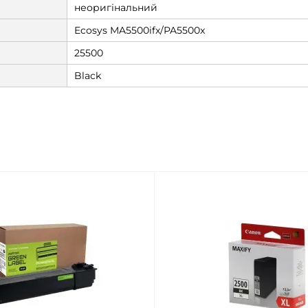
неоригінальний
Ecosys MA5500ifx/PA5500x
25500
Black