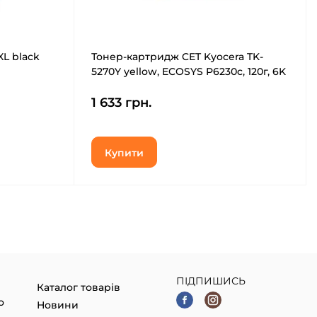
L black
Тонер-картридж CET Kyocera TK-
5270Y yellow, ECOSYS P6230c, 120г, 6K
(CET141600)
1 633 грн.
Купити
ПІДПИШИСЬ
Каталог товарів
о
Новини