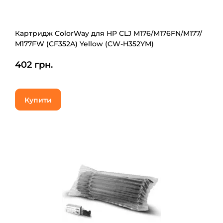
Картридж ColorWay для HP CLJ M176/M176FN/M177/
M177FW (CF352A) Yellow (CW-H352YM)
402 грн.
Купити