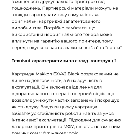
захищеності друкувального пристрою від
пошкоджень. Партнерські матеріали можуть не
завжди гарантувати таку саму якість, як
оригінальні картриджі запатентованого
виробництва. Потрібно пам'ятати, що
використання неоригінального тонера може
вплинути на гарантію вашого принтера, тому
перед покупкою варто зважити всі "за" та "проти".
Технічні характеристики та склад конструкції
Картридж Makkon EXV42 Black розрахований не
лише на довговічність, а й на зручність в
експлуатації. Він включає відділення для
відпрацьованого тонера і тонерний відсік, що
дозволяє уникнути частих заповнень і покращує
якість друку. Завдяки цьому картридж
забезпечує стабільність роботи навіть за умов
інтенсивної експлуатації. Підходячи для сучасних
лазерних принтерів та МФУ, він стає незамінним
помічником у будь-якому офісі.