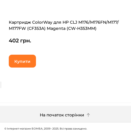
Картридж ColorWay для HP CLJ M176/M176FN/M177/
M177FW (CF353A) Magenta (CW-H353МM)
402 грн.
Купити
На початок сторінки
© Інтернет-магазин БОМБА, 2009 - 2025. Всі права захищено.