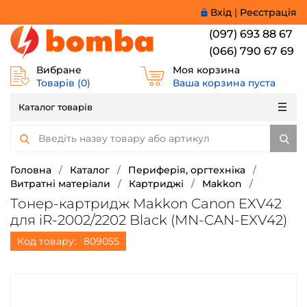
Вхід
|
Реєстрація
(097) 693 88 67
(066) 790 67 69
Вибране
Моя корзина
Товарів (
0
)
Ваша корзина пуста
Каталог товарів
Головна
/
Каталог
/
Периферія, оргтехніка
/
Витратні матеріали
/
Картриджі
/
Makkon
/
Тонер-картридж Makkon Canon EXV42
для iR-2002/2202 Black (MN-CAN-EXV42)
Код товару:
809055