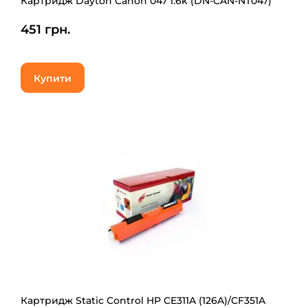
Картридж Dayton Canon 047 1.6k (DN-CAN-NT047)
451 грн.
Купити
Картридж Static Control HP CE311A (126A)/CF351A