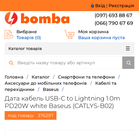
Вхід
|
Реєстрація
(097) 693 88 67
(066) 790 67 69
Вибране
Моя корзина
Товарів (
0
)
Ваша корзина пуста
Каталог товарів
Головна
/
Каталог
/
Смартфони та телефони
/
Аксесуари до мобільних телефонів
/
Кабелі та
перехідники
/
Baseus
/
Дата кабель USB-C to Lightning 1.0m
PD20W white Baseus (CATLYS-B02)
Код товару:
376297