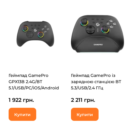
Геймпад GamePro
Геймпад GamePro із
GPX13B 2.4G/BT
зарядною станцією BT
5.1/USB/PC/iOS/Android
5.3/USB/2.4 ГГц
RGB Black (GPX13B)
(Switch/PC/iOS/Android)
1 922 грн.
2 211 грн.
RGB Black (GPX13BDOC)
Купити
Купити