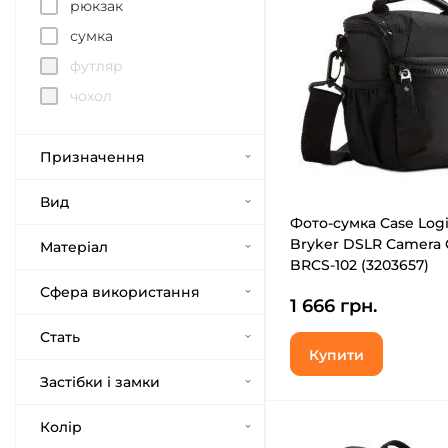
рюкзак
сумка
футляр
чохол
Призначення
Вид
Фото-сумка Case Log
Bryker DSLR Camera 
Матеріал
BRCS-102 (3203657)
Сфера використання
1 666 грн.
Стать
Купити
Застібки і замки
Колір