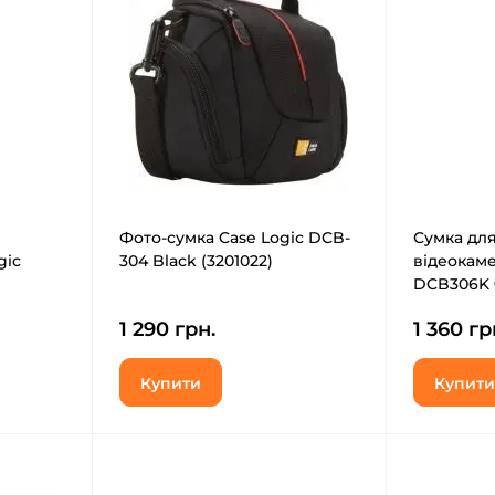
Фото-сумка Case Logic DCB-
Сумка для
gic
304 Black (3201022)
відеокаме
DCB306K 
1 290 грн.
1 360 гр
Купити
Купити