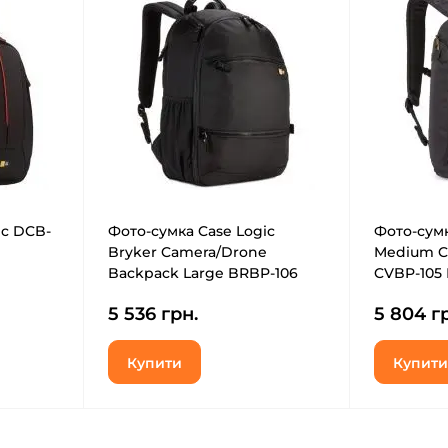
ic DCB-
Фото-сумка Case Logic
Фото-сумк
Bryker Camera/Drone
Medium C
Backpack Large BRBP-106
CVBP-105 
(3203655)
(3204534)
5 536 грн.
5 804 г
Купити
Купити