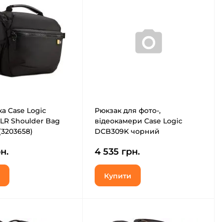
а Case Logic
Рюкзак для фото-,
LR Shoulder Bag
відеокамери Case Logic
(3203658)
DCB309K чорний
н.
4 535 грн.
Купити