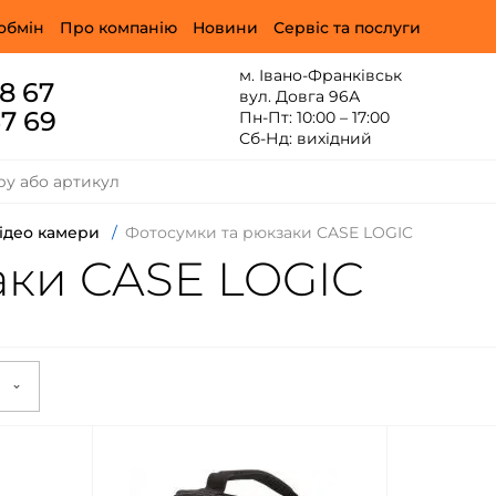
обмін
Про компанію
Новини
Сервіс та послуги
м. Івано-Франківськ
88 67
вул. Довга 96А
67 69
Пн-Пт: 10:00 – 17:00
Сб-Нд: вихідний
відео камери
/
Фотосумки та рюкзаки CASE LOGIC
аки CASE LOGIC