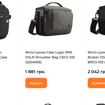
ic
Фото-сумка Case Logic ERA
Фото-сумк
Case
DSLR Shoulder Bag CECS-103
Bryker DS
(3204005)
BRCS-103 
1 881 грн.
2 042 гр
Купити
Купити