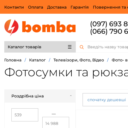
Контакти
Оплата
Доставка
Гарантія
Повернення та 
(097) 693 
(066) 790 
Каталог товарів
Головна
/
Каталог
/
Телевізори, Фото, Відео
/
Фото- 
Фотосумки та рюкз
Роздрібна ціна
спочатку дешевші
—