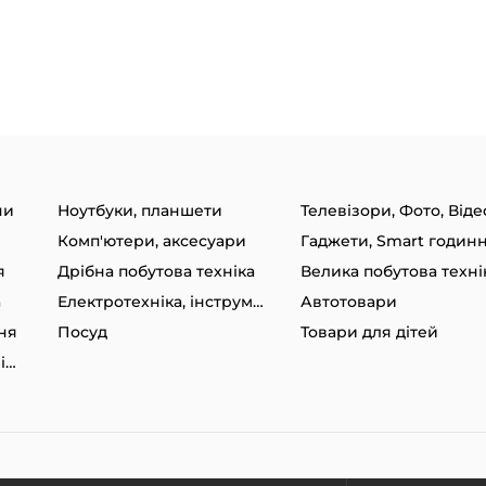
ни
Ноутбуки, планшети
Телевізори, Фото, Віде
Комп'ютери, аксесуари
я
Дрібна побутова техніка
Велика побутова техні
а
Електротехніка, інструменти
Автотовари
ня
Посуд
Товари для дітей
Товари для спорту та відпочинку