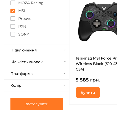
MOZA Racing
MSI
Proove
PXN
SONY
Підключення
Геймпад MSI Force P
Кількість кнопок
Wireless Black (S10-4
C54)
Платформа
5 585 грн.
Колір
Купити
Застосувати