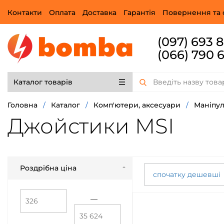
Контакти
Оплата
Доставка
Гарантія
Повернення та 
(097) 693 
(066) 790 
Каталог товарів
Головна
/
Каталог
/
Комп'ютери, аксесуари
/
Маніпу
Джойстики MSI
Роздрібна ціна
спочатку дешевші
—