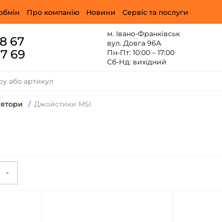
обмін
Про компанію
Новини
Сервіс та послуги
м. Івано-Франківськ
88 67
вул. Довга 96А
67 69
Пн-Пт: 10:00 – 17:00
Сб-Нд: вихідний
лятори
/
Джойстики MSI