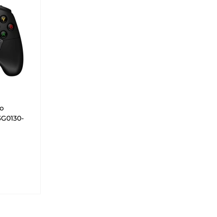
ro
3G0130-