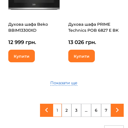
Духова шафа Beko
Духова шафа PRIME
BBIM13300XD
Technics POB 6827 E BK
12 999 грн.
13 026 грн.
Купити
Купити
Показати ще
1
2
3
...
6
7